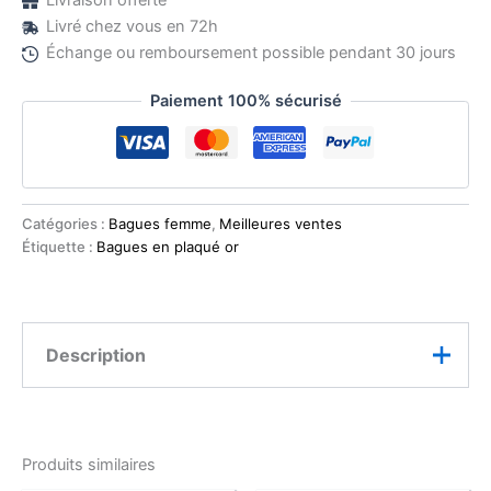
Livraison offerte
Livré chez vous en 72h
Échange ou remboursement possible pendant 30 jours
Paiement 100% sécurisé
Catégories :
Bagues femme
,
Meilleures ventes
Étiquette :
Bagues en plaqué or
Description
La bague Dorée Éclats Croisés séduit par ses lignes
entrelacées pavées de zirconiums qui captent
Produits similaires
magnifiquement la lumière. Son design sculptural et