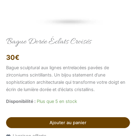
Bague Dorée Éclats Croisés
Elise
Conseillère LFAB
30
€
Bonjour, je suis Élise, votre conseillère virtuelle.
Bague sculptural aux lignes entrelacées pavées de
Comment puis-je vous aider ?
zirconiums scintillants. Un bijou statement d’une
sophistication architecturale qui transforme votre doigt en
écrin de lumière dorée et d’éclats cristallins.
Disponibilité :
Plus que 5 en stock
Ajouter au panier