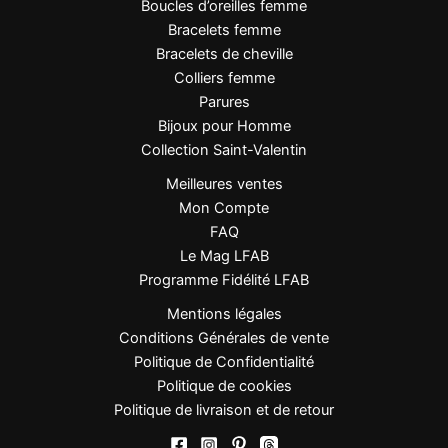
Boucles d’oreilles femme
apporte une touche luxueuse à un look sophistiqué ou
Bracelets femme
accompagne une soirée où l’originalité est reine.
Bracelets de cheville
Colliers femme
Parures
L’Art de l’Entrelacement Précieux
Bijoux pour Homme
Collection Saint-Valentin
Cette création illustre la maîtrise d’une technique
ancestrale symbolisant l’union, la force et l’harmonie.
Meilleures ventes
Chaque ligne pavée raconte l’histoire de liens qui se
Mon Compte
renforcent mutuellement, créant une beauté qui
FAQ
dépasse la somme de ses formes.
Le Mag LFAB
Programme Fidélité LFAB
Mentions légales
FAQ
Conditions Générales de vente
Politique de Confidentialité
La bague est-elle ajustable ?
Politique de cookies
Politique de livraison et de retour
Oui, elle est réglable et s’adapte confortablement à la
plupart des doigts.