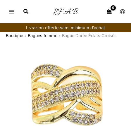
Aller
au
contenu
Livraison offerte sans minimum d'achat
Boutique
»
Bagues femme
»
Bague Dorée Éclats Croisés
quantité
de
Bague
Dorée
Éclats
Croisés