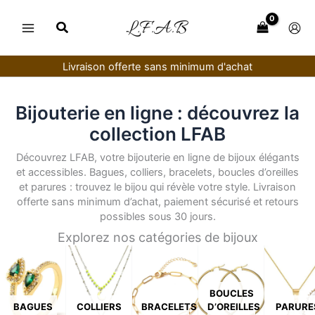
Aller
au
contenu
Livraison offerte sans minimum d'achat
Bijouterie en ligne : découvrez la
collection LFAB
Découvrez LFAB, votre bijouterie en ligne de bijoux élégants
et accessibles. Bagues, colliers, bracelets, boucles d’oreilles
et parures : trouvez le bijou qui révèle votre style. Livraison
offerte sans minimum d’achat, paiement sécurisé et retours
possibles sous 30 jours.
Explorez nos catégories de bijoux
BOUCLES
BAGUES
COLLIERS
BRACELETS
D’OREILLES
PARURE