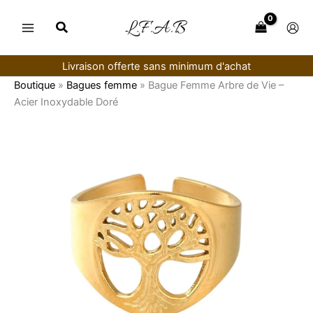
Aller
au
contenu
Livraison offerte sans minimum d'achat
Boutique
»
Bagues femme
»
Bague Femme Arbre de Vie –
Acier Inoxydable Doré
quantité
de
Bague
Femme
Arbre
de
Vie
–
Acier
Inoxydable
Doré