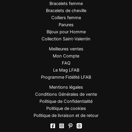
Conseils de style
Bracelets femme
Bracelets de cheville
Cette bague symbolique se porte facilement au
Colliers femme
quotidien et s’associe aussi bien à une tenue
Parures
décontractée qu’élégante. Elle se marie parfaitement
Bijoux pour Homme
avec un collier ou des boucles d’oreilles arbre de vie
Collection Saint-Valentin
pour un ensemble harmonieux.
Meilleures ventes
Mon Compte
FAQ
Signature LFAB
Le Mag LFAB
Un symbole intemporel qui unit élégance et énergie
Programme Fidélité LFAB
positive.
Mentions légales
Conditions Générales de vente
Politique de Confidentialité
Politique de cookies
Politique de livraison et de retour