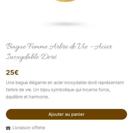
Bague Femme Arbre de Vie – Acier
Elise
Conseillère LFAB
Inoxydable Doré
Bonjour, je suis Élise, votre conseillère virtuelle.
25
€
Comment puis-je vous aider ?
Une bague élégante en acier inoxydable doré représentant
l’arbre de vie. Un bijou symbolique qui incarne force,
équilibre et harmonie.
Ajouter au panier
Livraison offerte