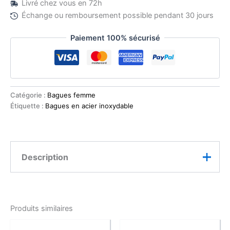
Livré chez vous en 72h
Échange ou remboursement possible pendant 30 jours
Paiement 100% sécurisé
Catégorie :
Bagues femme
Étiquette :
Bagues en acier inoxydable
Description
Cette bague raffinée met à l’honneur l’arbre de vie,
symbole universel de force, de croissance et d’énergie
Produits similaires
positive. Son design ajouré en acier inoxydable doré
reflète l’élégance intemporelle et la spiritualité.