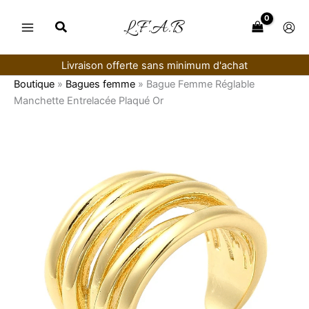
Aller
au
contenu
Livraison offerte sans minimum d'achat
Boutique
»
Bagues femme
»
Bague Femme Réglable
Manchette Entrelacée Plaqué Or
quantité
de
Bague
Femme
Réglable
Manchette
Entrelacée
Plaqué
Or