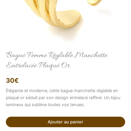
Elise
Conseillère LFAB
Bague Femme Réglable Manchette
Entrelacée Plaqué Or
Bonjour, je suis Élise, votre conseillère virtuelle.
Comment puis-je vous aider ?
30
€
Élégante et moderne, cette bague manchette réglable en
plaqué or séduit par son design entrelacé raffiné. Un bijou
lumineux qui sublime toutes vos tenues.
Ajouter au panier