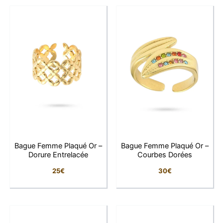
Son plaqué or de qualité illumine chaque mouvement,
tandis que sa conception ajustable s’adapte
parfaitement à toutes les tailles de doigts pour un
confort optimal.
Idéale pour les femmes qui recherchent un bijou à la
fois chic et tendance, cette bague se porte aussi bien
en journée qu’en soirée, seule ou accompagnée
d’autres créations LFAB pour un effet encore plus
élégant.
Bague Femme Plaqué Or –
Bague Femme Plaqué Or –
Dorure Entrelacée
Courbes Dorées
Pourquoi vous allez l’adorer
25
€
30
€
Design moderne et entrelacé
: un style
unique et raffiné
Réglable
: s’adapte à toutes les tailles de
doigts