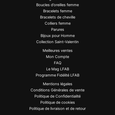
Parce qu’elle allie un design minimaliste et élégant à
Boucles d’oreilles femme
une présence affirmée, cette bague devient
Bracelets femme
rapidement une pièce maîtresse de votre collection de
Bracelets de cheville
bijoux.
Colliers femme
Parures
Bijoux pour Homme
Signature LFAB
Collection Saint-Valentin
Meilleures ventes
Un bijou entrelacé de lumière et d’élégance, pour
Mon Compte
révéler la femme moderne et raffinée que vous êtes.
FAQ
Le Mag LFAB
Programme Fidélité LFAB
Mentions légales
Conditions Générales de vente
Politique de Confidentialité
Politique de cookies
Politique de livraison et de retour