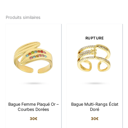
Caractéristiques
Produits similaires
Matière : Acier inoxydable finition argentée
Finition : Effet martelé satiné
Largeur : Manchette couvrante
RUPTURE
Taille : Réglable (bague ouverte à l’arrière)
Hypoallergénique, résistante à l’eau et à
l’oxydation
Pourquoi vous allez l’adorer
Son design large et structuré
Le style brut chic qui attire l’œil sans en faire
trop
Bague Femme Plaqué Or –
Bague Multi-Rangs Éclat
Confortable à porter et facile à ajuster
Courbes Dorées
Doré
30
€
30
€
La signature LFAB