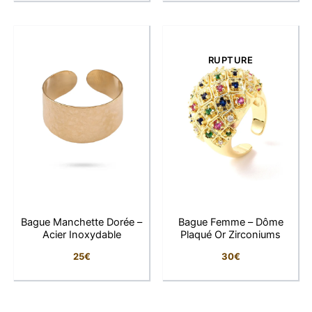
Chez LFAB, nous pensons que chaque détail compte.
Cette bague manchette argentée reflète une élégance
affirmée et moderne, parfaite pour sublimer votre main
RUPTURE
avec caractère et justesse.
Bague Manchette Dorée –
Bague Femme – Dôme
Acier Inoxydable
Plaqué Or Zirconiums
25
€
30
€