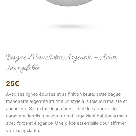
Elise
Bague Manchette Argentée – Acier
Conseillère LFAB
Inoxydable
Bonjour, je suis Élise, votre conseillère virtuelle.
Comment puis-je vous aider ?
25
€
Avec ses lignes épurées et sa finition brute, cette bague
manchette argentée affirme un style à la fois minimaliste et
audacieux. Sa texture légèrement martelée apporte du
caractère, tandis que son format large vient habiller la main
avec force et élégance. Une pièce essentielle pour affirmer
votre singularité.