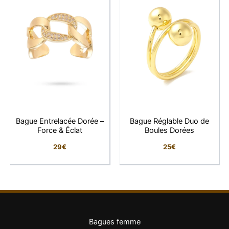
Caractéristiques
Matière
: Plaqué or 1 micron
Pierre
: Zirconiums multicolores baguette
Taille
: Réglable
Style
: Moderne, raffiné, audacieux
Propriétés
: Hypoallergénique, résistant à
l’usure
Bague Entrelacée Dorée –
Bague Réglable Duo de
Finition :
Brillante et lisse
Force & Éclat
Boules Dorées
29
€
25
€
Une bague pour les personnalités lumineuses
Plus qu’un bijou, c’est une
déclaration de style
. Ses
couleurs vives évoquent la joie, la confiance et
l’énergie, tandis que son design contemporain
Bagues femme
apporte une touche raffinée à n’importe quelle tenue.