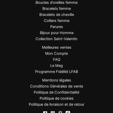
Boucles d’oreilles femme
Idéale pour rehausser un look minimaliste ou
Bracelets femme
compléter une tenue élégante.
Bracelets de cheville
Colliers femme
Parures
Entretien
Bijoux pour Homme
Nettoyer délicatement avec un chiffon doux
Collection Saint-Valentin
Éviter parfums, lotions et produits chimiques
Meilleures ventes
Ranger à l’abri de l’humidité
Mon Compte
Grâce à son plaquage de qualité, la bague
FAQ
conserve son éclat dans le temps.
Le Mag
Programme Fidélité LFAB
Mentions légales
FAQ
Conditions Générales de vente
Cette bague est-elle réglable ?
Politique de Confidentialité
Oui, elle s’adapte facilement à toutes les
Politique de cookies
tailles de doigt.
Politique de livraison et de retour
Le plaqué or résiste-t-il à l’eau ?