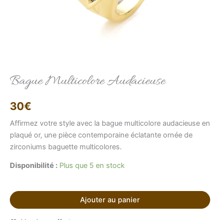
Bague Multicolore Audacieuse
Elise
Conseillère LFAB
30
€
Bonjour, je suis Élise, votre conseillère virtuelle.
Comment puis-je vous aider ?
Affirmez votre style avec la bague multicolore audacieuse en
plaqué or, une pièce contemporaine éclatante ornée de
zirconiums baguette multicolores.
Disponibilité :
Plus que 5 en stock
Ajouter au panier