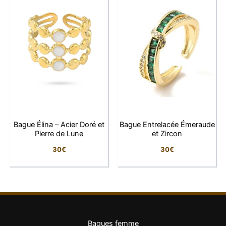
Pierre
Pierre du soleil naturelle
Forme de la pierre
Rectangulaire
Dimensions de la
2,1 × 0,5 cm
pierre
Taille
Réglable
Bague Élina – Acier Doré et
Bague Entrelacée Émeraude
Hypoallergénique
Oui
Pierre de Lune
et Zircon
Ne noircit pas, résiste à
30
€
30
€
Résistance
l’eau
Pourquoi vous allez l’adorer
Bagues femme
Pierre du soleil naturelle aux reflets lumineux