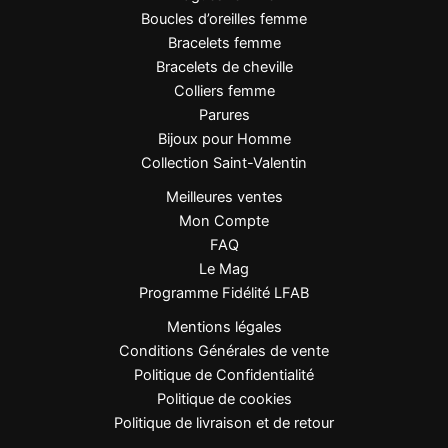
Boucles d’oreilles femme
et chaleureux
Bracelets femme
Design graphique et élégant
Bracelets de cheville
Acier inoxydable durable et hypoallergénique
Colliers femme
Taille réglable, idéale pour offrir sans se
Parures
tromper
Bijoux pour Homme
Finition dorée résistante à l’usage quotidien
Collection Saint-Valentin
Meilleures ventes
FAQ
Mon Compte
FAQ
La pierre du soleil est-elle naturelle ?
Le Mag
Oui, il s’agit d’une pierre naturelle. Chaque bague est
Programme Fidélité LFAB
unique, avec de légères variations de teinte et de
Mentions légales
reflets.
Conditions Générales de vente
Politique de Confidentialité
La bague convient-elle à toutes les tailles de doigt ?
Politique de cookies
Oui, sa conception réglable permet un ajustement
Politique de livraison et de retour
facile à la majorité des tailles.