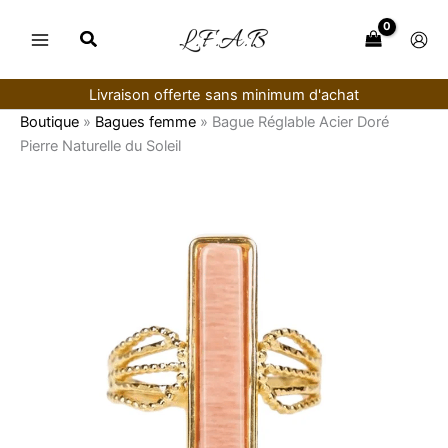
Aller
au
contenu
Livraison offerte sans minimum d'achat
Boutique
»
Bagues femme
»
Bague Réglable Acier Doré
Pierre Naturelle du Soleil
quantité
de
Bague
Réglable
Acier
Doré
Pierre
Naturelle
du
Soleil