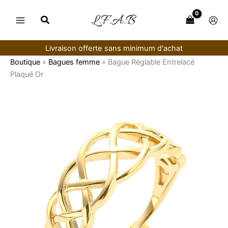
Aller
au
contenu
Livraison offerte sans minimum d'achat
Boutique
»
Bagues femme
»
Bague Réglable Entrelacé
Plaqué Or
quantité
de
Bague
Réglable
Entrelacé
Plaqué
Or