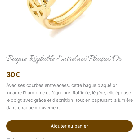
Elise
Conseillère LFAB
Bague Réglable Entrelacé Plaqué Or
Bonjour, je suis Élise, votre conseillère virtuelle.
30
€
Comment puis-je vous aider ?
Avec ses courbes entrelacées, cette bague plaqué or
incarne l’harmonie et l’équilibre. Raffinée, légère, elle épouse
le doigt avec grâce et discrétion, tout en capturant la lumière
dans chaque mouvement.
Ajouter au panier