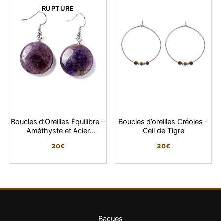
La signature LFAB
RUPTURE
Chez LFAB, chaque pièce raconte une histoire.
Étoile
Éthérée
incarne la vôtre : celle d’une femme libre,
rêveuse et lumineuse. Une création exclusive pour
sublimer les instants du quotidien.
Boucles d’Oreilles Équilibre –
Boucles d’oreilles Créoles –
Améthyste et Acier
Oeil de Tigre
Inoxydable
30
€
30
€
Bagues