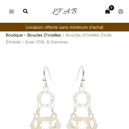
Aller
au
contenu
Livraison offerte sans minimum d'achat
Boutique
»
Boucles D'oreilles
»
Boucles d’Oreilles Étoile
Éthérée – Acier 316L & Gemmes
quantité
de
Boucles
d’Oreilles
Étoile
Éthérée
–
Acier
316L
&
Gemmes