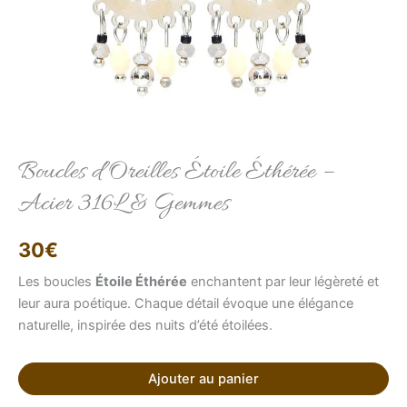
Elise
Conseillère LFAB
Boucles d’Oreilles Étoile Éthérée –
Acier 316L & Gemmes
Bonjour, je suis Élise, votre conseillère virtuelle.
Comment puis-je vous aider ?
30
€
Les boucles
Étoile Éthérée
enchantent par leur légèreté et
leur aura poétique. Chaque détail évoque une élégance
naturelle, inspirée des nuits d’été étoilées.
Ajouter au panier