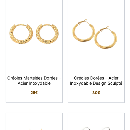
Dimensions : Longueur totale 4,5 cm
Fermoir : Crochet
Motif : Étoile tombante
Pourquoi on l’adore :
Parce qu’elles mêlent élégance et éclat minéral pour
illuminer chaque tenue avec finesse.
Signature LFAB :
LFAB vous propose des pièces raffinées, alliant
savoir-faire et élégance intemporelle, issues de notre
Créoles Martelées Dorées –
Créoles Dorées – Acier
bijouterie en ligne.
Acier Inoxydable
Inoxydable Design Sculpté
25
€
30
€