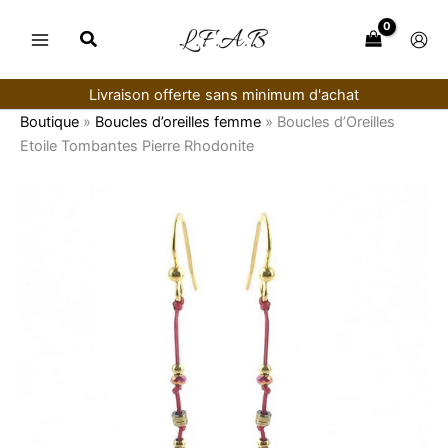
Aller
au
contenu
Livraison offerte sans minimum d'achat
Boutique
»
Boucles d’oreilles femme
»
Boucles d’Oreilles
Etoile Tombantes Pierre Rhodonite
quantité
de
Boucles
d’Oreilles
Etoile
Tombantes
Pierre
Rhodonite