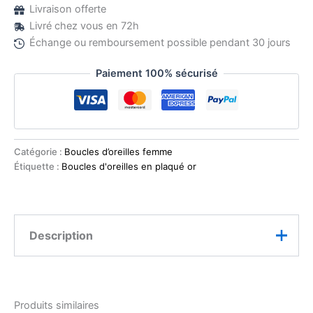
Livraison offerte
Livré chez vous en 72h
Échange ou remboursement possible pendant 30 jours
Paiement 100% sécurisé
Catégorie :
Boucles d’oreilles femme
Étiquette :
Boucles d'oreilles en plaqué or
Description
Ces
boucles d’oreilles demi-créoles en plaqué or
s’inspirent du design chaîne, symbole d’élégance et
Produits similaires
de caractère. Leur format de
2 cm
leur confère une