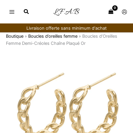
Aller
au
contenu
Livraison offerte sans minimum d'achat
Boutique
»
Boucles d’oreilles femme
»
Boucles d’Oreilles
Femme Demi-Créoles Chaîne Plaqué Or
quantité
de
Boucles
d’Oreilles
Femme
Demi-
Créoles
Chaîne
Plaqué
Or