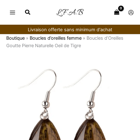
Aller
au
contenu
Livraison offerte sans minimum d'achat
Boutique
»
Boucles d’oreilles femme
»
Boucles d’Oreilles
Goutte Pierre Naturelle Oeil de Tigre
quantité
de
Boucles
d’Oreilles
Goutte
Pierre
Naturelle
Oeil
de
Tigre