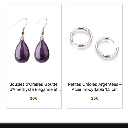
Caractéristiques
Caractéristique
Détail
Type de bijou
Boucles d’oreilles
Forme
Goutte
Pierre
Œil de Tigre naturelle
Dimensions
4 × 1,3 cm
Boucles d’Oreilles Goutte
Petites Créoles Argentées –
d’Améthyste Élégance et
Acier Inoxydable 1,5 cm
Métal
Acier inoxydable 316L
Énergie
30
€
25
€
Fermoir
Crochet
Naturel, bohème chic,
Style
lumineux