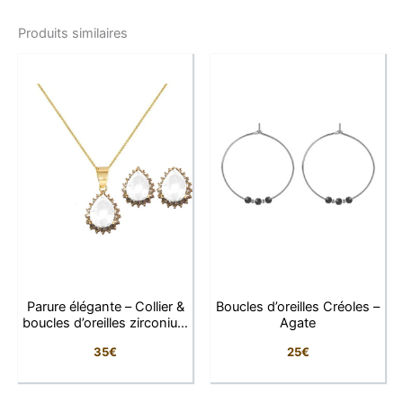
Tigre en acier 316L sont la parfaite alliance entre
Produits similaires
élégance, caractère et énergie protectrice. Taillée en
goutte, chaque pierre révèle des reflets chatoyants
caractéristiques de l’Œil de Tigre, oscillant entre doré,
brun et caramel, offrant un visuel riche et vibrant.
Cette pierre est réputée pour protéger, renforcer la
confiance et favoriser l’ancrage. Associée à une
monture en acier inoxydable 316L, hypoallergénique
et durable, elle devient un bijou idéal pour un usage
quotidien.
Avec leurs dimensions de 4 × 1,3 cm, ces boucles
d’oreilles allongent élégamment le port de tête tout en
Parure élégante – Collier &
Boucles d’oreilles Créoles –
restant légères et confortables. Leur finition brillante
boucles d’oreilles zirconium
Agate
apporte une touche de sophistication naturelle,
blanc
35
€
25
€
parfaite pour un style bohème chic ou une tenue
habillée.