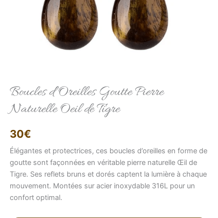
Elise
Conseillère LFAB
Boucles d’Oreilles Goutte Pierre
Naturelle Oeil de Tigre
Bonjour, je suis Élise, votre conseillère virtuelle.
Comment puis-je vous aider ?
30
€
Élégantes et protectrices, ces boucles d’oreilles en forme de
goutte sont façonnées en véritable pierre naturelle Œil de
Tigre. Ses reflets bruns et dorés captent la lumière à chaque
mouvement. Montées sur acier inoxydable 316L pour un
confort optimal.