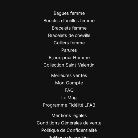
Hypoallergénique
Oui
Bagues femme
Boucles d’oreilles femme
Poids
Léger
Bracelets femme
Bracelets de cheville
Chiffon doux, éviter
Colliers femme
Entretien
produits abrasifs
Parures
Bijoux pour Homme
Collection Saint-Valentin
Points Forts
Meilleures ventes
Mon Compte
Pierre naturelle Œil de Tigre
, protectrice et
FAQ
énergisante.
Le Mag
Reflets uniques
, aucun bijou n’est identique.
Programme Fidélité LFAB
Acier inoxydable 316L
, durable et
Mentions légales
hypoallergénique.
Conditions Générales de vente
Design goutte élégant
, allonge visuellement
Politique de Confidentialité
le cou.
Politique de cookies