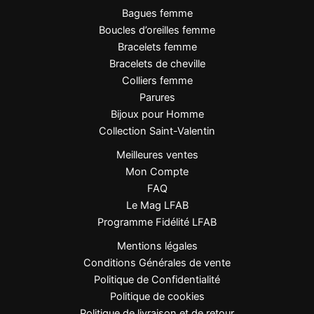
Poids
Léger
Bagues femme
Boucles d’oreilles femme
Chiffon doux, éviter
Bracelets femme
Entretien
produits agressifs
Bracelets de cheville
Colliers femme
Parures
Points Forts
Bijoux pour Homme
Collection Saint-Valentin
Quartz rose naturel
, symbole d’amour et de
Meilleures ventes
tendresse.
Mon Compte
Design goutte élégant
, allonge le port de
FAQ
tête.
Le Mag LFAB
Acier inoxydable
, durable et
Programme Fidélité LFAB
hypoallergénique.
Mentions légales
Couleur douce et lumineuse
, facile à
Conditions Générales de vente
assortir.
Politique de Confidentialité
Dimensions idéales
, visibles sans être
Politique de cookies
imposantes.
Politique de livraison et de retour