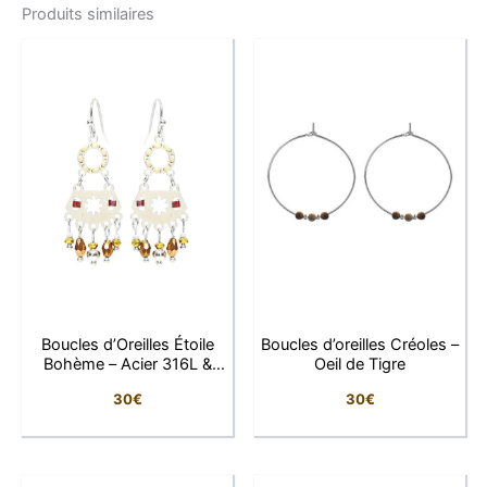
Produits similaires
féminité à l’état pur. Chaque goutte de quartz rose
révèle une teinte pastel délicate, apportant un éclat
tendre et subtil à votre style. Pierre symbolisant
l’amour, la paix intérieure et la compassion, le quartz
rose ajoute une dimension émotionnelle et apaisante
à ce bijou.
Les attaches crochets en acier inoxydable, un
matériau résistant et hypoallergénique, assurent un
confort optimal même pour les oreilles sensibles. Leur
format crée une silhouette élégante et allongeante,
parfaite pour sublimer le port de tête. Légères,
lumineuses et toujours élégantes, ces boucles
Boucles d’Oreilles Étoile
Boucles d’oreilles Créoles –
s’adaptent aussi bien à un look quotidien qu’à une
Bohème – Acier 316L &
Oeil de Tigre
tenue plus habillée.
Gemmes
30
€
30
€
Caractéristiques