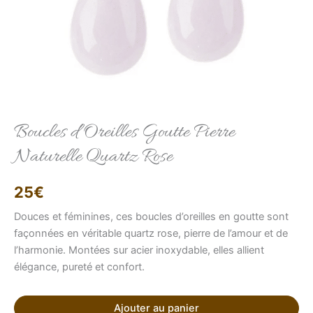
Elise
Conseillère LFAB
Boucles d’Oreilles Goutte Pierre
Naturelle Quartz Rose
Bonjour, je suis Élise, votre conseillère virtuelle.
Comment puis-je vous aider ?
25
€
Douces et féminines, ces boucles d’oreilles en goutte sont
façonnées en véritable quartz rose, pierre de l’amour et de
l’harmonie. Montées sur acier inoxydable, elles allient
élégance, pureté et confort.
Ajouter au panier