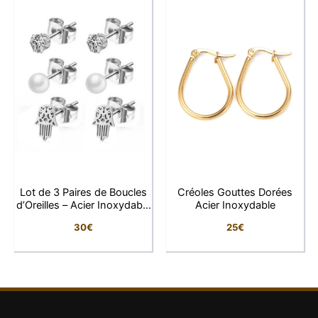
Caractéristique
Détail
Type de bijou
Boucles d’oreilles
Forme
Goutte
Pierre
Quartz rose naturel
Dimensions
4 × 1,3 cm
Métal
Acier inoxydable
Lot de 3 Paires de Boucles
Créoles Gouttes Dorées
d’Oreilles – Acier Inoxydable
Acier Inoxydable
Fermoir
Crochet
Argenté
30
€
25
€
Féminin, doux, bohème
Style
chic
Hypoallergénique
Oui