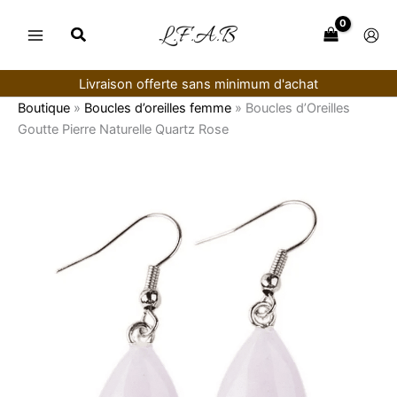
Aller
au
contenu
Livraison offerte sans minimum d'achat
Boutique
»
Boucles d’oreilles femme
»
Boucles d’Oreilles
Goutte Pierre Naturelle Quartz Rose
quantité
de
Boucles
d’Oreilles
Goutte
Pierre
Naturelle
Quartz
Rose