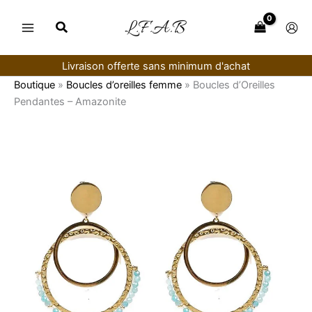
Aller
au
contenu
Livraison offerte sans minimum d'achat
Boutique
»
Boucles d’oreilles femme
»
Boucles d’Oreilles
Pendantes – Amazonite
quantité
de
Boucles
d’Oreilles
Pendantes
–
Amazonite