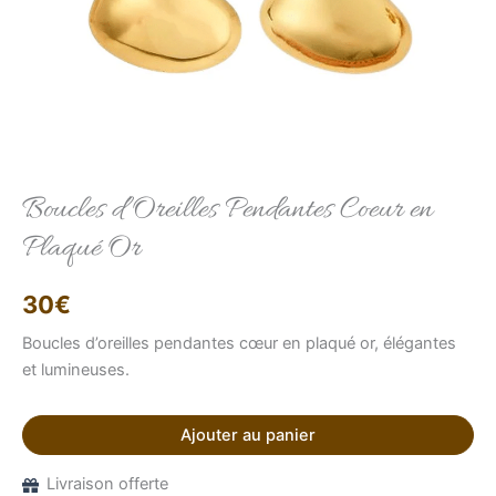
Elise
Conseillère LFAB
Boucles d’Oreilles Pendantes Coeur en
Plaqué Or
Bonjour, je suis Élise, votre conseillère virtuelle.
Comment puis-je vous aider ?
30
€
Boucles d’oreilles pendantes cœur en plaqué or, élégantes
et lumineuses.
Ajouter au panier
Livraison offerte