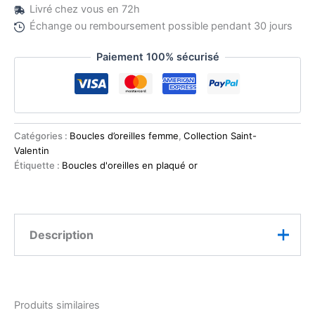
Livré chez vous en 72h
Échange ou remboursement possible pendant 30 jours
Paiement 100% sécurisé
Catégories :
Boucles d’oreilles femme
,
Collection Saint-
Valentin
Étiquette :
Boucles d'oreilles en plaqué or
Description
Ces
boucles d’oreilles pendantes cœur en plaqué or
séduisent par leur design romantique et raffiné. Avec
Produits similaires
leurs formes arrondies et leur éclat doré, elles