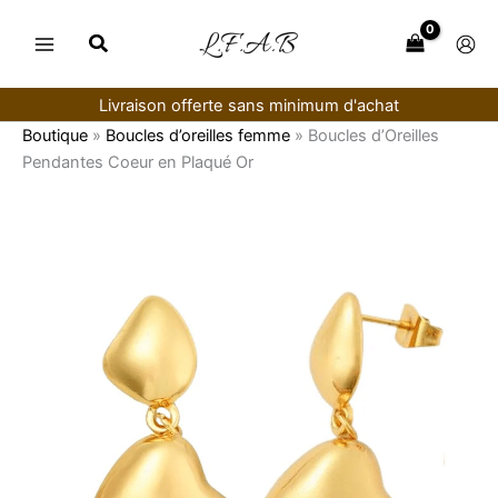
Aller
au
contenu
Livraison offerte sans minimum d'achat
Boutique
»
Boucles d’oreilles femme
»
Boucles d’Oreilles
Pendantes Coeur en Plaqué Or
quantité
de
Boucles
d’Oreilles
Pendantes
Coeur
en
Plaqué
Or