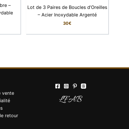
ibre –
Lot de 3 Paires de Boucles d’Oreilles
ydable
– Acier Inoxydable Argenté
30
€
le visage d’une lumière dorée et s’accordent
Elise
Conseillère LFAB
Bonjour, je suis Élise, votre conseillère
virtuelle. Comment puis-je vous aider ?
 Elles se marient aussi parfaitement avec un
e vente
LFAB
alité
es
de retour