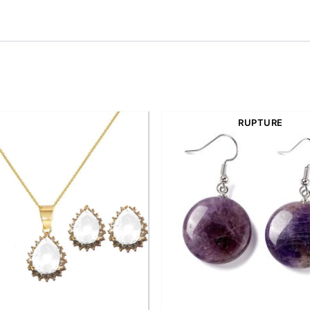
 par leur
forme géométrique élégante
et leurs strass minu
 intérieure, tout en apportant une
touche d’élégance intem
 bien au quotidien qu’en soirée pour sublimer une coiffure re
RUPTURE
ection.
niques