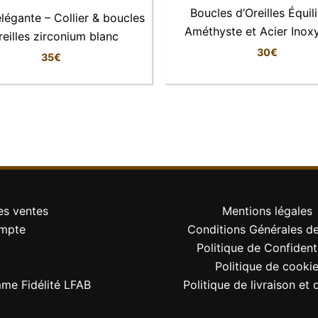
Boucles d’Oreilles Équil
légante – Collier & boucles
Améthyste et Acier Inox
reilles zirconium blanc
30
€
35
€
dans un design à la fois chic et audacieux. Elles habillent 
à une robe noire élégante pour un look résolument glamour.
es ventes
Mentions légales
mpte
Conditions Générales d
Politique de Confidenti
Politique de cooki
me Fidélité LFAB
Politique de livraison et 
 toute occasion.