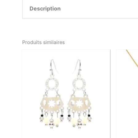
Description
Ces boucles d’oreilles plaqué or se distinguent
lumière. Leur design évoque l’union et la force
Produits similaires
Légères et confortables, elles se portent aussi
conjugue modernité et sophistication à la perf
Caractéristiques
Métal : Plaqué or
Pierre : Strass transparents
Dimensions : 1,5 cm
Fermoir : Tige et papillon
Sans nickel, sans plomb, hypoallergé