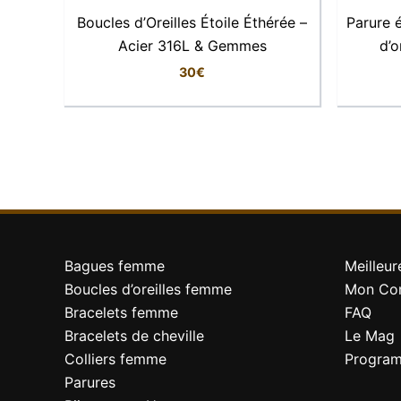
Boucles d’Oreilles Étoile Éthérée –
Parure é
Pourquoi on l’adore
Acier 316L & Gemmes
d’o
30
€
Parce qu’elles allient
finesse, éclat et féminité
avec tous les styles.
Conseil de style
Associez-les à un collier minimaliste doré ou 
blazer ou une tenue de soirée.
Bagues femme
Meilleur
Boucles d’oreilles femme
Mon Co
Bracelets femme
FAQ
Signature LFAB
Bracelets de cheville
Le Mag
Colliers femme
Program
Une création lumineuse, pensée pour briller en
Parures