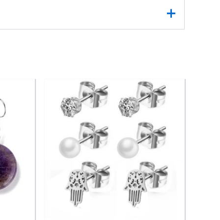
tieusement sertis qui captent chaque éclat de
porelle
.
levée ou un look habillé. Un bijou délicat qui