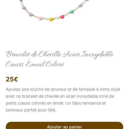
Elise
Conseillère LFAB
Bracelet de Cheville Acier Inoxydable
Cœurs Émail Coloré
Bonjour, je suis Élise, votre conseillère virtuelle.
Comment puis-je vous aider ?
25
€
Ajoutez une touche de douceur et de fantaisie à votre style
avec ce bracelet de cheville en acier inoxydable orné de
petits cœurs colorés en émail. Un bijou tendance et
lumineux parfait pour l’été.
Ajouter au panier