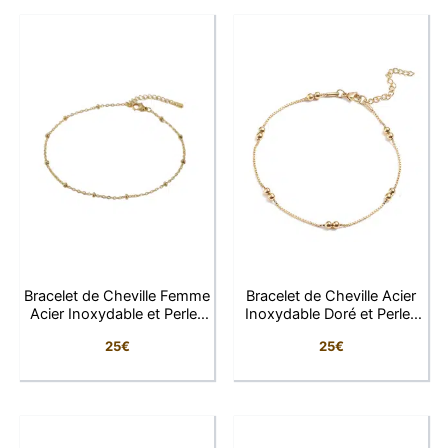
apportent une touche joyeuse, féminine et tendance
qui illumine instantanément votre look.
Fin et élégant, ce bracelet de cheville accompagne
parfaitement vos tenues estivales, vos sandales ou
vos looks décontractés. Les petits cœurs multicolores
créent un style bohème chic et romantique idéal pour
apporter une note originale à votre collection de
bijoux.
Conçu en acier inoxydable, ce bijou allie légèreté,
confort et résistance au quotidien. Sa chaîne réglable
Bracelet de Cheville Femme
Bracelet de Cheville Acier
permet un ajustement facile et agréable pour un port
Acier Inoxydable et Perles
Inoxydable Doré et Perles
confortable tout au long de la journée.
Dorées
Rondes
25
€
25
€
Pourquoi vous allez l’adorer
Les petits cœurs colorés au style tendre et