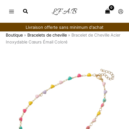
Aller
au
contenu
Livraison offerte sans minimum d'achat
Boutique
»
Bracelets de cheville
»
Bracelet de Cheville Acier
Inoxydable Cœurs Émail Coloré
quantité
de
Bracelet
de
Cheville
Acier
Inoxydable
Cœurs
Émail
Coloré