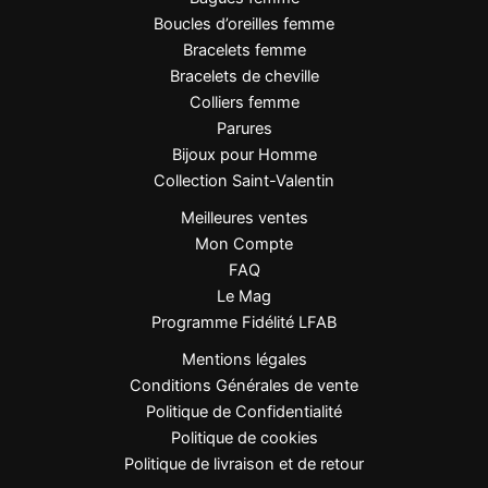
Dimensions
22 + 5 cm
Boucles d’oreilles femme
Bracelets femme
Romantique, bohème chic,
Bracelets de cheville
Style
tendance
Colliers femme
Parures
Genre
Femme
Bijoux pour Homme
Collection Saint-Valentin
Mousqueton avec chaîne
Fermeture
Meilleures ventes
d’extension
Mon Compte
FAQ
Résistant à l’eau et à l’usure
Résistance
Le Mag
quotidienne
Programme Fidélité LFAB
Mentions légales
FAQ
Conditions Générales de vente
Politique de Confidentialité
Le bracelet de cheville résiste-t-il à l’eau ?
Politique de cookies
Politique de livraison et de retour
Oui, l’acier inoxydable offre une bonne résistance à