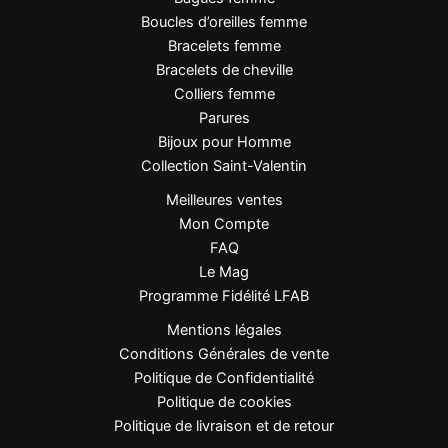
Dimensions
24 + 5 cm
Boucles d’oreilles femme
Bracelets femme
Minimaliste, tendance,
Bracelets de cheville
Style
estival
Colliers femme
Parures
Genre
Femme
Bijoux pour Homme
Collection Saint-Valentin
Mousqueton avec chaîne
Fermeture
Meilleures ventes
d’extension
Mon Compte
FAQ
Résistant à l’eau et à l’usure
Résistance
Le Mag
quotidienne
Programme Fidélité LFAB
Mentions légales
FAQ
Conditions Générales de vente
Politique de Confidentialité
Le bracelet de cheville résiste-t-il à l’eau ?
Politique de cookies
Politique de livraison et de retour
Oui, l’acier inoxydable offre une bonne résistance à