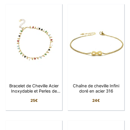
de la chaîne. Son design fin et raffiné apporte une
touche discrète de fantaisie tout en restant facile à
porter au quotidien.
Grâce à ses couleurs lumineuses et modernes, cette
chaîne de cheville accompagne parfaitement vos
tenues estivales, vos sandales ou vos looks
décontractés. Son style léger et féminin en fait un
bijou intemporel qui sublime subtilement la cheville.
Conçu en acier inoxydable, ce bracelet de cheville allie
finesse, confort et résistance. Sa chaîne réglable
Bracelet de Cheville Acier
Chaîne de cheville Infini
permet un ajustement personnalisé pour un port
Inoxydable et Perles de
doré en acier 316
agréable tout au long de la journée.
Verre Colorées
25
€
24
€
Pourquoi vous allez l’adorer
Les petites perles colorées au style moderne