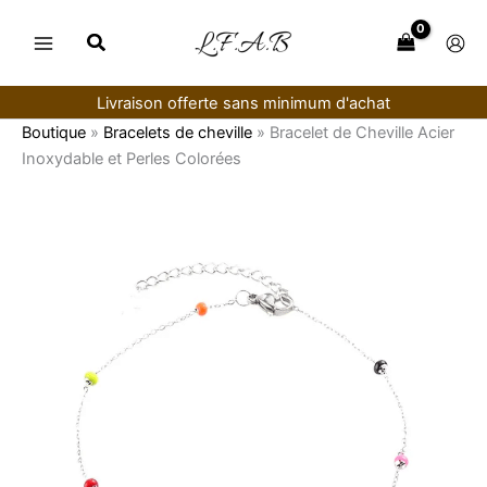
Aller
au
contenu
Livraison offerte sans minimum d'achat
Boutique
»
Bracelets de cheville
»
Bracelet de Cheville Acier
Inoxydable et Perles Colorées
quantité
de
Bracelet
de
Cheville
Acier
Inoxydable
et
Perles
Colorées