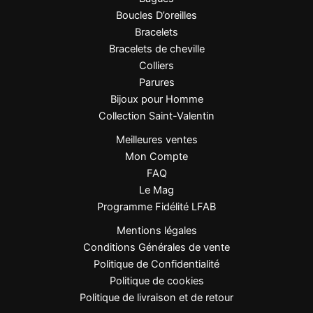
Détails
Perles dorées décoratives
Boucles D’oreilles
Dimensions
24 + 3 cm
Bracelets
Bracelets de cheville
Chic, minimaliste,
Colliers
Style
intemporel
Parures
Bijoux pour Homme
Genre
Femme
Collection Saint-Valentin
Meilleures ventes
Mousqueton avec chaîne
Fermeture
Mon Compte
d’extension
FAQ
Le Mag
Résistant à l’eau et à l’usure
Résistance
Programme Fidélité LFAB
quotidienne
Mentions légales
Conditions Générales de vente
FAQ
Politique de Confidentialité
Politique de cookies
Le bracelet de cheville résiste-t-il à l’eau ?
Politique de livraison et de retour