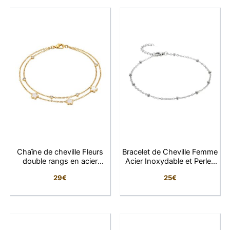
crée un rendu élégant et lumineux qui sublime
discrètement la cheville.
Minimaliste et intemporelle, cette chaîne de cheville
s’accorde facilement avec toutes vos tenues, des
looks estivaux aux styles plus sophistiqués. Son éclat
doré apporte une touche féminine et tendance idéale
pour compléter votre collection de bijoux.
Conçu en acier inoxydable, ce bracelet de cheville allie
élégance et résistance au quotidien. Grâce à sa chaîne
réglable, il s’adapte confortablement à différentes
Chaîne de cheville Fleurs
Bracelet de Cheville Femme
tailles de cheville.
double rangs en acier
Acier Inoxydable et Perles
inoxydable
Argentées
29
€
25
€
Pourquoi vous allez l’adorer
Son design fin et raffiné facile à porter
Les délicates perles dorées qui apportent