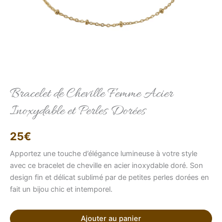
Elise
Conseillère LFAB
Bracelet de Cheville Femme Acier
Inoxydable et Perles Dorées
Bonjour, je suis Élise, votre conseillère virtuelle.
Comment puis-je vous aider ?
25
€
Apportez une touche d’élégance lumineuse à votre style
avec ce bracelet de cheville en acier inoxydable doré. Son
design fin et délicat sublimé par de petites perles dorées en
fait un bijou chic et intemporel.
Ajouter au panier