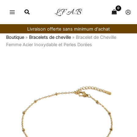
Aller
au
contenu
Livraison offerte sans minimum d'achat
Boutique
»
Bracelets de cheville
»
Bracelet de Cheville
Femme Acier Inoxydable et Perles Dorées
quantité
de
Bracelet
de
Cheville
Femme
Acier
Inoxydable
et
Perles
Dorées