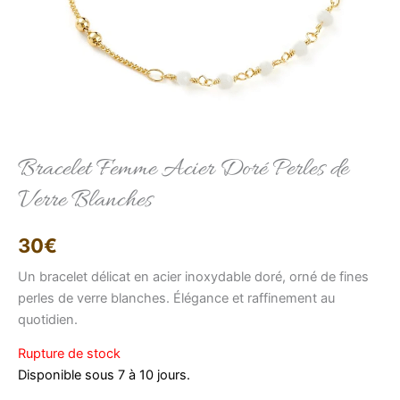
Elise
Conseillère LFAB
Bracelet Femme Acier Doré Perles de
Verre Blanches
Bonjour, je suis Élise, votre conseillère virtuelle.
Comment puis-je vous aider ?
30
€
Un bracelet délicat en acier inoxydable doré, orné de fines
perles de verre blanches. Élégance et raffinement au
quotidien.
Rupture de stock
Disponible sous 7 à 10 jours.