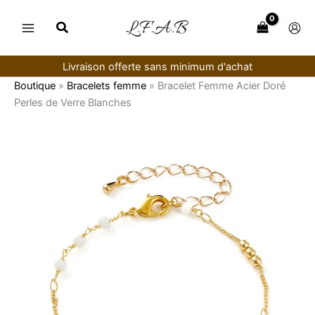
Aller
au
contenu
Livraison offerte sans minimum d'achat
Boutique
»
Bracelets femme
»
Bracelet Femme Acier Doré
Perles de Verre Blanches