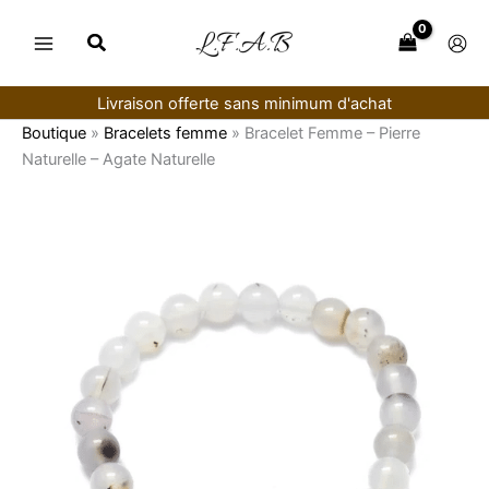
Aller
au
contenu
Livraison offerte sans minimum d'achat
Boutique
»
Bracelets femme
»
Bracelet Femme – Pierre
Naturelle – Agate Naturelle
quantité
de
Bracelet
Femme
–
Pierre
Naturelle
–
Agate
Naturelle