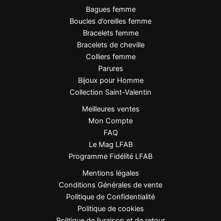
pierres
Bagues femme
Boucles d’oreilles femme
Taille des pierres
10 mm
Bracelets femme
Bracelet élastique 16 à 18
Bracelets de cheville
Dimensions
cm
Colliers femme
Parures
Blanc naturel et nuances
Bijoux pour Homme
Couleur
minérales
Collection Saint-Valentin
Meilleures ventes
Style
Élégant, naturel, intemporel
Mon Compte
FAQ
Genre
Femme
Le Mag LFAB
Programme Fidélité LFAB
Sans fermoir – bracelet
Fermeture
extensible
Mentions légales
Conditions Générales de vente
Politique de Confidentialité
FAQ
Politique de cookies
Politique de livraison et de retour