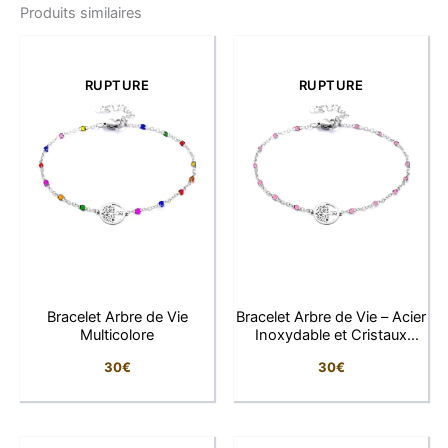
Produits similaires
d’agate. Ses perles de 10 mm dévoilent de délicates
nuances blanches et légèrement nacrées, offrant un
rendu chic et intemporel.
RUPTURE
RUPTURE
Conçu pour accompagner aussi bien les tenues du
quotidien que les looks plus habillés, ce bracelet
élastique allie confort et raffinement. Chaque pierre
naturelle possède ses propres nuances et détails
uniques, rendant chaque bijou authentique et singulier.
Symbole d’équilibre et d’harmonie, l’agate naturelle est
appréciée pour son esthétique apaisante et sa beauté
minérale. Ce bracelet deviendra rapidement un
Bracelet Arbre de Vie
Bracelet Arbre de Vie – Acier
indispensable de votre collection de bijoux.
Multicolore
Inoxydable et Cristaux
Roses
30
€
30
€
Pourquoi vous allez l’adorer
Son élégance naturelle facile à porter au