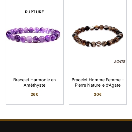
quotidien
Les nuances uniques de chaque pierre
RUPTURE
d’agate
Son bracelet élastique confortable et
pratique
Un bijou intemporel qui s’accorde avec tous
les styles
Une idée cadeau raffinée et tendance
Caractéristiques techniques
Bracelet Harmonie en
Bracelet Homme Femme –
Améthyste
Pierre Naturelle d’Agate
Caractéristiques
Détails
26
€
30
€
Type de bijou
Bracelet femme
Pierre
Agate naturelle
Forme des
Perles rondes