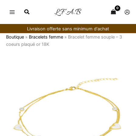
Aller
au
contenu
Livraison offerte sans minimum d'achat
Boutique
»
Bracelets femme
»
Bracelet femme souple – 3
coeurs plaqué or 18K
quantité
de
Bracelet
femme
souple
–
3
coeurs
plaqué
or
18K