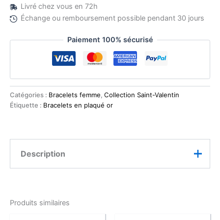
Livré chez vous en 72h
Échange ou remboursement possible pendant 30 jours
Paiement 100% sécurisé
Catégories :
Bracelets femme
,
Collection Saint-Valentin
Étiquette :
Bracelets en plaqué or
Description
Ce bracelet souple pour femme en acier doré plaqué
or 18K séduit par son élégance romantique et ses
Produits similaires
lignes délicates. Ses 3 breloques en forme de cœur,
accompagnées de zirconiums lumineux, créent un