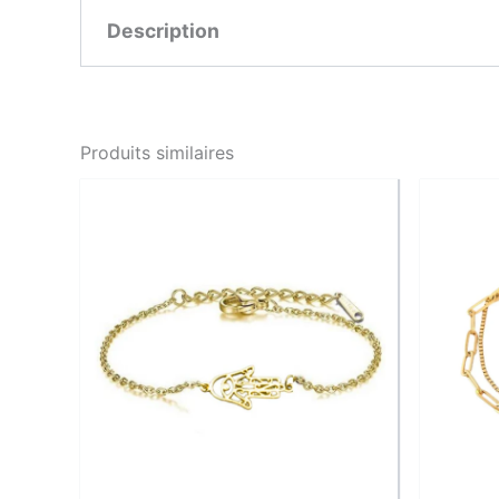
Description
Caractéristiques :
Produits similaires
Type : Bracelet souple
Dimensions : 17 + 4 cm (chaînette rég
Matière : Plaqué or 1 micron d’excelle
Détail : Maillons émaillés noir, turquoi
Pourquoi on l’adore :
Pour son originalité, son éclat, et son petit c
Signature LFAB :
Un bijou qui joue avec les couleurs pour refléte