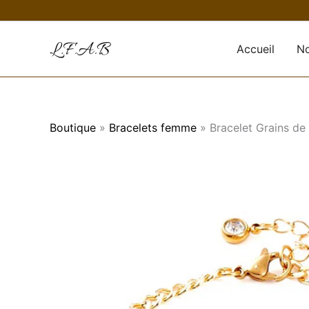
Aller
au
contenu
Accueil
No
Boutique
»
Bracelets femme
»
Bracelet Grains de