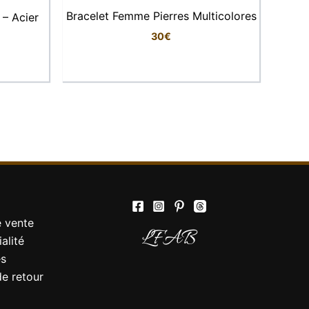
Bracelet Femme Pierres Multicolores
 – Acier
30
€
Elise
Conseillère LFAB
Bonjour, je suis Élise, votre conseillère
virtuelle. Comment puis-je vous aider ?
e vente
LFAB
alité
es
de retour