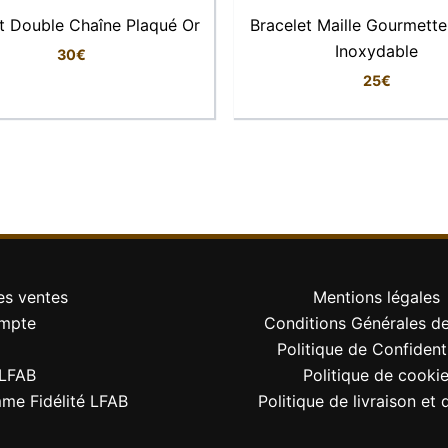
t Double Chaîne Plaqué Or
Bracelet Maille Gourmette
Inoxydable
30
€
25
€
es ventes
Mentions légales
mpte
Conditions Générales d
Politique de Confidenti
LFAB
Politique de cooki
me Fidélité LFAB
Politique de livraison et 