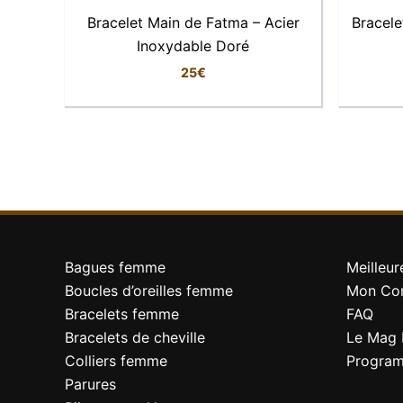
Bracelet Main de Fatma – Acier
Bracele
Inoxydable Doré
25
€
Bagues femme
Meilleur
Boucles d’oreilles femme
Mon Co
Bracelets femme
FAQ
Bracelets de cheville
Le Mag 
Colliers femme
Program
Parures