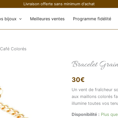
Livraison offerte sans minimum d'achat
s bijoux
Meilleures ventes
Programme fidélité
 Café Colorés
Bracelet Grain
quantité
de
Bracelet
Grains
30
€
de
Café
Un vent de fraîcheur so
Colorés
aux maillons colorés faç
illumine toutes vos ten
Disponibilité :
Plus que