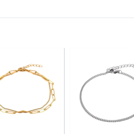
lable)
nte qualité
se, rose et bleu nuit
lin d’œil aux années 70 remis au goût du jour. Une touche de 
r votre lumière intérieure et votre joie de vivre.