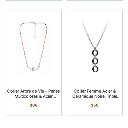
La signature LFAB
Chez LFAB, nous sélectionnons des bijoux qui
racontent une histoire. Ce collier aux perles roses
incarne la douceur, la résilience et la beauté intérieure –
tout ce qui fait votre singularité.
Collier Arbre de Vie – Perles
Collier Femme Acier &
Multicolores & Acier
Céramique Noire, Triple
Inoxydable
Anneaux
30
€
35
€