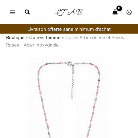
Aller
au
contenu
Livraison offerte sans minimum d'achat
Boutique
»
Colliers femme
»
Collier Arbre de Vie et Perles
Roses – Acier Inoxydable
quantité
de
Collier
Arbre
de
Vie
et
Perles
Roses
–
Acier
Inoxydable