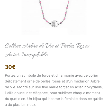
Elise
Collier Arbre de Vie et Perles Roses –
Conseillère LFAB
Acier Inoxydable
Bonjour, je suis Élise, votre conseillère virtuelle.
Comment puis-je vous aider ?
30
€
Portez un symbole de force et d’harmonie avec ce collier
délicatement orné de perles roses et d’un médaillon Arbre
de Vie. Monté sur une fine maille forçat en acier inoxydable,
il allie douceur et élégance, pour sublimer chaque moment
du quotidien. Un bijou qui incarne la féminité dans ce qu’elle
a de plus lumineux.