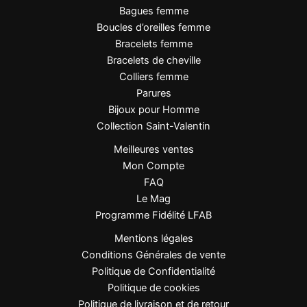
Bagues femme
Boucles d’oreilles femme
Bracelets femme
FAQ
Bracelets de cheville
Colliers femme
Peut-il être porté tous les jours ?
Parures
Oui, il résiste à l’eau et à l’oxydation.
Bijoux pour Homme
Convient-il aux peaux sensibles ?
Collection Saint-Valentin
Oui, ce collier est hypoallergénique.
Meilleures ventes
Mon Compte
La chaîne est-elle incluse ?
FAQ
Oui, le collier est complet avec sa chaîne de 45 cm.
Le Mag
Programme Fidélité LFAB
Le fermoir est-il sécurisé ?
Mentions légales
Oui, le mousqueton assure une fermeture fiable et
Conditions Générales de vente
confortable.
Politique de Confidentialité
Politique de cookies
Politique de livraison et de retour