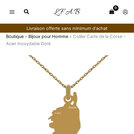
Aller
au
contenu
Livraison offerte sans minimum d'achat
Boutique
»
Bijoux pour Homme
»
Collier Carte de la Corse –
Acier Inoxydable Doré
quantité
de
Collier
Carte
de
la
Corse
–
Acier
Inoxydable
Doré