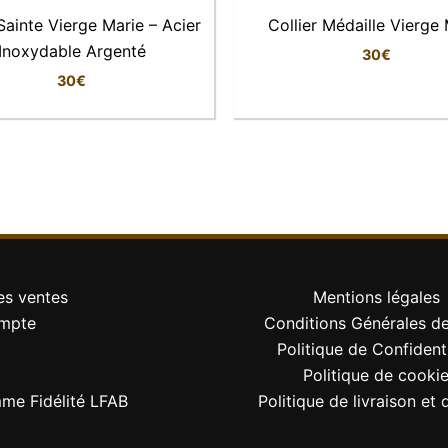
 Sainte Vierge Marie – Acier
Collier Médaille Vierge 
Cœur ajouré
Inoxydable Argenté
30
€
45 cm
30
€
2 cm × 1,5 cm
Mousqueton
Lisse et brillante
Minimaliste, romantique, intemporel
es ventes
Mentions légales
Haute résistance à l’oxydation
mpte
Conditions Générales d
Politique de Confidenti
Politique de cooki
me Fidélité LFAB
Politique de livraison et 