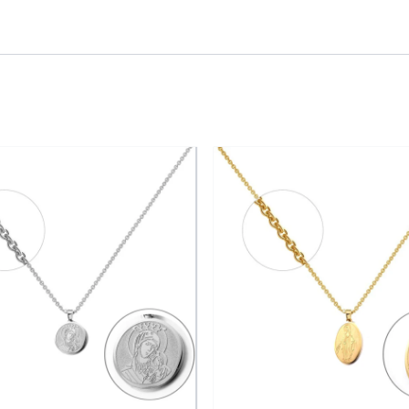
dable 316L met à l’honneur un pendentif cœur ajouré au desig
faite pour sublimer le décolleté avec finesse.
sa résistance et sa durabilité, ce bijou conserve durablem
ien ou en accumulation.
Collier avec pendentif
Acier inoxydable 316L