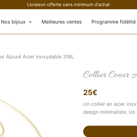
Livraison offerte sans minimum d'achat
Nos bijoux
Meilleures ventes
Programme fidélité
eur Ajouré Acier inoxydable 316L
Collier Coeur 
quantité
de
Collier
Coeur
25
€
Ajouré
Acier
Un collier en acier in
inoxydable
design minimaliste. Un 
316L