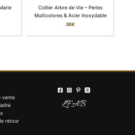
Marie
Collier Arbre de Vie – Perles
Multicolores & Acier Inoxydable
30
€
Elise
Conseillère LFAB
Bonjour, je suis Élise, votre conseillère
virtuelle. Comment puis-je vous aider ?
e vente
LFAB
alité
es
de retour