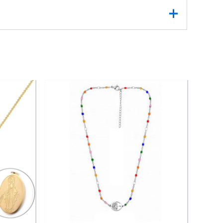
n minimaliste. Sa silhouette délicate incarne
ent son éclat. Sa chaîne de 45 cm assure un
Détail