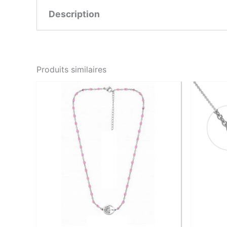
Description
Épuré et intemporel, ce collier en acier inoxy
l’élégance discrète et la féminité moderne, par
Produits similaires
Conçu en acier inoxydable 316L, reconnu pour 
tombé harmonieux, idéal pour un porté quotid
Caractéristiques
Caractéristique
Type de bijou
Matière