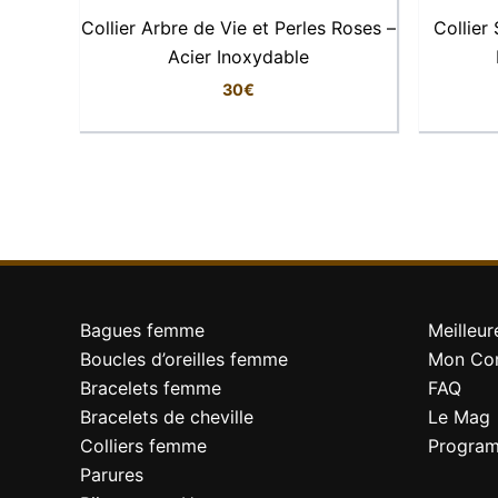
Collier Arbre de Vie et Perles Roses –
Collier
Motif
Acier Inoxydable
Longueur de la chaîne
30
€
Dimensions du pendentif
Fermoir
Finition
Style
Bagues femme
Meilleur
Résistance
Boucles d’oreilles femme
Mon Co
Bracelets femme
FAQ
Bracelets de cheville
Le Mag
Colliers femme
Program
Pourquoi vous allez l’adorer
Parures