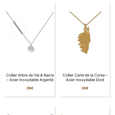
sommet apporte une touche romantique et féminine
unique.
Les zircons cubiques sertis en ligne verticale
illuminent le bijou d’un éclat raffiné, jouant subtilement
avec la lumière. Le plaqué or 18K vient sublimer
l’ensemble, offrant un rendu luxueux et durable.
Un collier qui allie douceur et intensité, idéal pour
exprimer ses émotions à travers un bijou au design
élégant et singulier.
Collier Arbre de Vie & Nacre
Collier Carte de la Corse –
– Acier Inoxydable Argenté
Acier Inoxydable Doré
Pourquoi vous allez l’adorer
26
€
30
€
Romantisme éclatant
: cœur ajouré et fleur
rouge symbolique
Éclat lumineux
: zircons cubiques
scintillants sertis avec soin