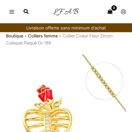
Aller
au
contenu
Livraison offerte sans minimum d'achat
Boutique
»
Colliers femme
»
Collier Coeur Fleur Zircon
Cubique Plaqué Or 18K
quantité
de
Collier
Coeur
Fleur
Zircon
Cubique
Plaqué
Or
18K