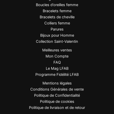
Boucles d’oreilles femme
Conseils de style
Bracelets femme
Bracelets de cheville
Ce collier romantique se porte idéalement avec une
Colliers femme
tenue chic et féminine : une robe fluide ou un
Parures
chemisier élégant. Associez-le avec des boucles
Bijoux pour Homme
d’oreilles fines pour un look harmonieux et lumineux.
Collection Saint-Valentin
Meilleures ventes
Mon Compte
Signature LFAB
FAQ
Le Mag LFAB
Un bijou romantique et raffiné qui célèbre l’amour
Programme Fidélité LFAB
éternel avec éclat et élégance.
Mentions légales
Conditions Générales de vente
Politique de Confidentialité
Politique de cookies
Politique de livraison et de retour