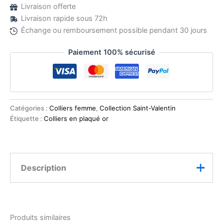
Livraison offerte
Livraison rapide sous 72h
Échange ou remboursement possible pendant 30 jours
Paiement 100% sécurisé
Catégories :
Colliers femme
,
Collection Saint-Valentin
Étiquette :
Colliers en plaqué or
Description
Ce collier raffiné met en lumière un pendentif cœur
ajouré, symbole intemporel de l’amour et de la
Produits similaires
passion. La fleur rouge délicatement posée au