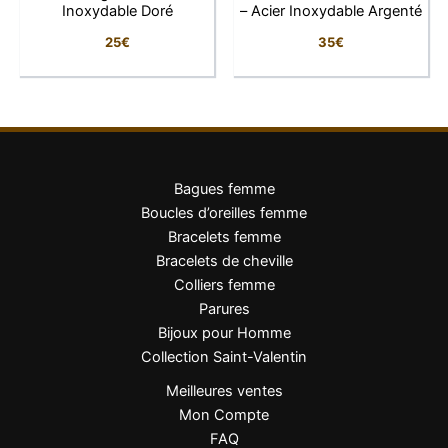
47 cm + rallonge de 4 cm
Inoxydable Doré
– Acier Inoxydable Argenté
chaîne
25
€
35
€
Fermoir
Mousqueton
Pourquoi vous allez l’adorer
Un bijou symbolique associant la croix et la
Vierge Marie.
Bagues femme
Un style doré élégant et facile à porter.
Boucles d’oreilles femme
Une chaîne réglable grâce à sa rallonge.
Bracelets femme
Un modèle qui se porte seul ou en
Bracelets de cheville
superposition.
Colliers femme
Une idée cadeau pleine de sens pour une
Parures
occasion particulière.
Bijoux pour Homme
Collection Saint-Valentin
Conseils de style
Meilleures ventes
Portez ce collier avec une blouse, une robe ou un haut
Mon Compte
au décolleté dégagé afin de mettre ses deux
FAQ