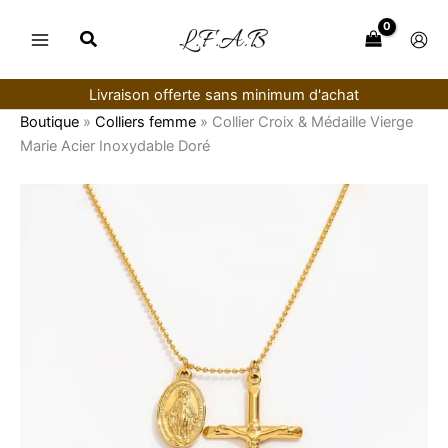
Aller
au
contenu
Livraison offerte sans minimum d'achat
Boutique
»
Colliers femme
»
Collier Croix & Médaille Vierge
Marie Acier Inoxydable Doré
quantité
de
Collier
Croix
&
Médaille
Vierge
Marie
Acier
Inoxydable
Doré