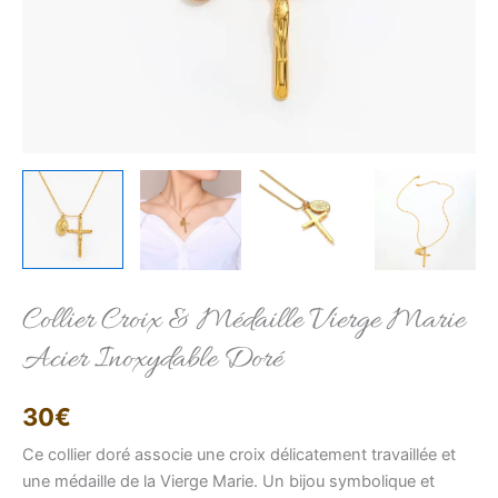
Elise
Conseillère LFAB
Bonjour, je suis Élise, votre conseillère virtuelle.
Collier Croix & Médaille Vierge Marie
Comment puis-je vous aider ?
Acier Inoxydable Doré
30
€
Ce collier doré associe une croix délicatement travaillée et
une médaille de la Vierge Marie. Un bijou symbolique et