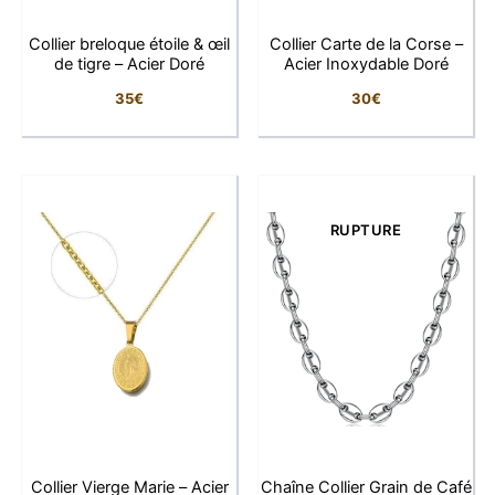
Caractéristiques
Collier breloque étoile & œil
Collier Carte de la Corse –
Caractéristique
Détail
de tigre – Acier Doré
Acier Inoxydable Doré
35
€
30
€
Type
Collier pendentif
Matière
Acier inoxydable
Finition
Dorée
RUPTURE
Croix et médaille de la
Pendentifs
Vierge Marie
Dimensions de la
4,4 × 2,5 cm
croix
Dimensions de la
2,1 × 1,2 cm
médaille
Collier Vierge Marie – Acier
Chaîne Collier Grain de Café
Longueur de la