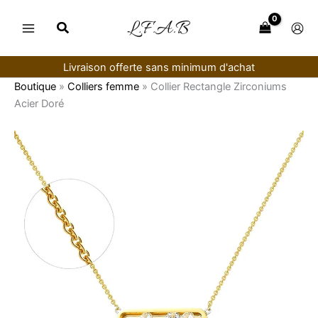
Aller
au
contenu
Livraison offerte sans minimum d'achat
Boutique
»
Colliers femme
»
Collier Rectangle Zirconiums
Acier Doré
quantité
de
Collier
Rectangle
Zirconiums
Acier
Doré