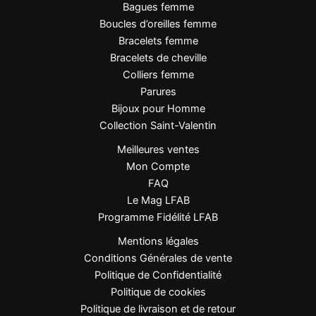
Bagues femme
Boucles d’oreilles femme
Nettoyer avec un chiffon doux
Bracelets femme
Éviter parfums, lotions et produits chimiques
Bracelets de cheville
Ranger à l’abri de l’humidité
Colliers femme
L’acier inoxydable garantit une excellente tenue dans
Parures
le temps et une brillance durable.
Bijoux pour Homme
Collection Saint-Valentin
Meilleures ventes
FAQ
Mon Compte
FAQ
Le collier résiste-t-il à l’eau ?
Le Mag LFAB
Programme Fidélité LFAB
Oui, l’acier inoxydable doré est résistant à l’eau et ne
Mentions légales
noircit pas.
Conditions Générales de vente
La chaîne est-elle incluse ?
Politique de Confidentialité
Politique de cookies
Oui, le collier est complet avec sa chaîne de 45 cm.
Politique de livraison et de retour