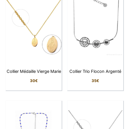
Son plaquage or 1 micron d’excellente qualité garantit
une belle tenue dans le temps. Avec sa chaîne de 45
cm et son pendentif finement proportionné, il apporte
une touche sophistiquée à toutes vos tenues, du
quotidien aux occasions spéciales.
Un bijou moderne au charme intemporel.
Collier Médaille Vierge Marie
Collier Trio Flocon Argenté
Caractéristiques techniques
30
€
35
€
Caractéristique
Détail
Type de bijou
Collier avec pendentif
Pierre principale
Oxyde noir
Pierres secondaires
Zirconiums sertis