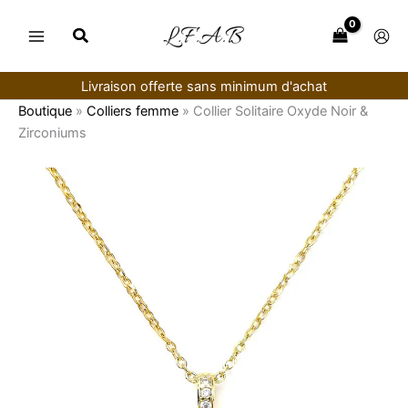
Aller
au
contenu
Livraison offerte sans minimum d'achat
Boutique
»
Colliers femme
»
Collier Solitaire Oxyde Noir &
Zirconiums
quantité
de
Collier
Solitaire
Oxyde
Noir
&
Zirconiums