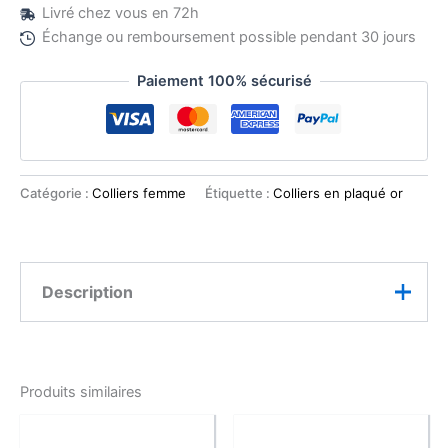
Livré chez vous en 72h
Échange ou remboursement possible pendant 30 jours
Paiement 100% sécurisé
Catégorie :
Colliers femme
Étiquette :
Colliers en plaqué or
Description
Élégant et intense, ce collier met en valeur un
pendentif solitaire orné d’un oxyde noir profond,
Produits similaires
sublimé par de délicats zirconiums sertis sur la bélière.
Le contraste entre l’or lumineux et la pierre noire crée
un effet chic et raffiné.