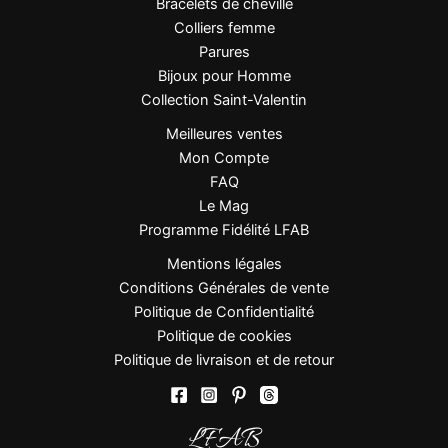
Bracelets de cheville
Colliers femme
Effet solitaire intense et raffiné
Parures
Contraste or & noir très chic
Bijoux pour Homme
Zirconiums délicatement sertis
Collection Saint-Valentin
Plaquage or 1 micron de qualité supérieure
Meilleures ventes
Idéal pour un style sophistiqué
Mon Compte
FAQ
FAQ
Le Mag
Programme Fidélité LFAB
Le collier est-il en or massif ?
Mentions légales
Non, il est plaqué or 1 micron, offrant une belle
Conditions Générales de vente
brillance durable.
Politique de Confidentialité
Politique de cookies
L’oxyde noir est-il une pierre naturelle ?
Politique de livraison et de retour
Non, il s’agit d’un oxyde synthétique taillé pour offrir
une brillance intense et régulière.
LFAB
Peut-il être porté quotidiennement ?