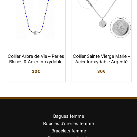
Finition
Plaqué or
Épaisseur du
1 micron
plaquage
Longueur de la
45 cm
chaîne
Collier Arbre de Vie – Perles
Collier Sainte Vierge Marie –
Bleues & Acier Inoxydable
Acier Inoxydable Argenté
Dimensions du
30
€
30
€
1,2 × 0,6 cm
pendentif
Fermoir
Mousqueton
Élégant, moderne,
Style
intemporel
Bagues femme
Boucles d’oreilles femme
Bracelets femme
Pourquoi vous allez l’adorer