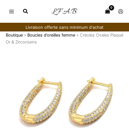
Aller
au
contenu
Livraison offerte sans minimum d'achat
Boutique
»
Boucles d’oreilles femme
»
Créoles Ovales Plaqué
Or & Zirconiums
quantité
de
Créoles
Ovales
Plaqué
Or
&
Zirconiums