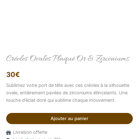
Elise
Conseillère LFAB
Créoles Ovales Plaqué Or & Zirconiums
Bonjour, je suis Élise, votre conseillère virtuelle.
30
€
Comment puis-je vous aider ?
Sublimez votre port de tête avec ces créoles à la silhouette
ovale, entièrement pavées de zirconiums étincelants. Une
touche d’éclat doré qui sublime chaque mouvement.
Ajouter au panier
Livraison offerte