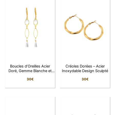
Dimensions : 2,2 cm x 1,5 cm
Finition : Plaqué or 1 micron
Pierres : Oxyde de zirconium sertis
Fermoir : Tige avec clip sécurisé
Hypoallergéniques – Sans nickel
Pourquoi on les adore :
Un éclat luxueux qui attire les regards
Un design classique revisité avec élégance
Boucles d’Oreilles Acier
Créoles Dorées – Acier
Parfaites pour illuminer une tenue sobre ou
Doré, Gemme Blanche et
Inoxydable Design Sculpté
compléter un look habillé
Pompon
30
€
30
€
Un bijou intemporel signé LFAB, pensé pour les
femmes qui brillent sans effort.