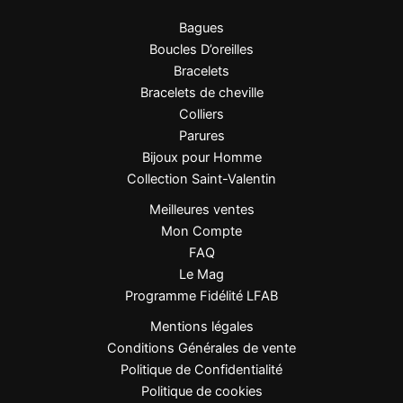
Bagues
C’est également un cadeau idéal pour une femme
Boucles D’oreilles
élégante, à offrir pour un anniversaire, une fête ou une
Bracelets
occasion spéciale.
Bracelets de cheville
Colliers
Parures
Conseils d’entretien
Bijoux pour Homme
Collection Saint-Valentin
Nettoyez vos créoles avec un chiffon doux
après chaque usage.
Meilleures ventes
Évitez le contact prolongé avec les produits
Mon Compte
chimiques (parfum, crème, solvants).
FAQ
Conservez-les dans un écrin ou une
Le Mag
pochette pour préserver leur éclat.
Programme Fidélité LFAB
Grâce à leur composition en acier
Mentions légales
inoxydable, elles ne noircissent pas et
Conditions Générales de vente
conservent leur brillance d’origine.
Politique de Confidentialité
Politique de cookies