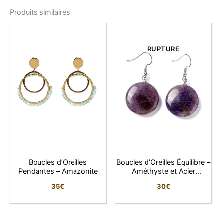
Produits similaires
Acier inoxydable doré premium
: ne noircit
pas, ne s’altère pas.
Finition torsadée raffinée
, brillante sous
tous les angles.
RUPTURE
Fermoir clip sécurisé
, assurant confort et
maintien.
Hypoallergénique
, adapté aux peaux
sensibles.
Résistant à l’eau et au quotidien
, pour un
éclat durable.
Design intemporel
, s’accorde avec toutes
les tenues.
Boucles d’Oreilles
Boucles d’Oreilles Équilibre –
Pendantes – Amazonite
Améthyste et Acier
Caractéristiques
Inoxydable
35
€
30
€
Dimensions
: 3 cm de diamètre – Largeur 4
mm