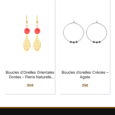
Matière
: Acier inoxydable doré de qualité
supérieure
Fermoir
: Clip sécurisé, facile à porter
Finition
: Double torsade, alternance lisse et
texturée
Propriétés
: Hypoallergénique, résistant à
l’eau, ne noircit pas
Entretien
: Lavage à l’eau claire, séchage
doux
Élégance et polyvalence au quotidien
Boucles d’Oreilles Orientales
Boucles d’oreilles Créoles –
Dorées – Pierre Naturelle
Agate
Ces créoles torsadées dorées sont la touche finale
Rouge
30
€
25
€
parfaite à toute tenue. Leur style à la fois discret et
lumineux en fait un incontournable de la garde-robe
féminine. Portées seules pour un look minimaliste ou
associées à d’autres bijoux dorés, elles révèlent une
féminité douce et moderne.