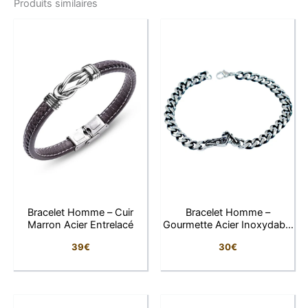
Produits similaires
Caractéristiques
Matière
: Acier inoxydable doré (résistant à
l’eau, hypoallergénique)
Motif
: Grains de café bombés
Finition
: Poli miroir
Dimensions
:
Collier
: 50 cm x 7 mm
Bracelet
: 22 cm x 7 mm
Fermoirs
: Mousqueton sécurisé
Bracelet Homme – Cuir
Bracelet Homme –
Marron Acier Entrelacé
Gourmette Acier Inoxydable
Pourquoi on l’adore
Moto
39
€
30
€
Une parure complète à l’allure luxueuse.
Les grains de café larges pour un rendu plus
puissant.