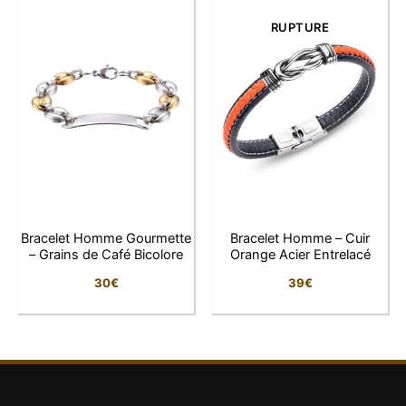
Doré éclatant mais bien dosé : pour briller
RUPTURE
sans tomber dans l’excès.
La signature LFAB
Chez LFAB, on célèbre la noblesse du détail. Cette
parure, c’est plus qu’un duo de bijoux : c’est un
manifeste doré. Pour les hommes qui assument leur
style avec fierté, de jour comme de nuit.
Bracelet Homme Gourmette
Bracelet Homme – Cuir
– Grains de Café Bicolore
Orange Acier Entrelacé
30
€
39
€