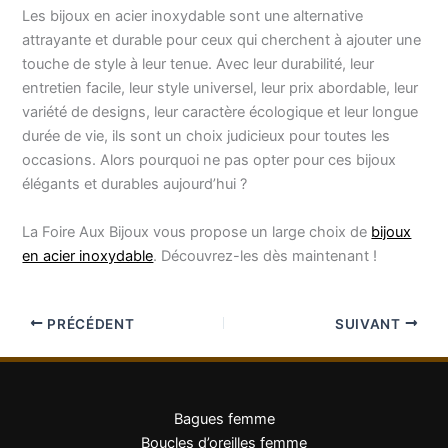
Les bijoux en acier inoxydable sont une alternative
attrayante et durable pour ceux qui cherchent à ajouter une
touche de style à leur tenue. Avec leur durabilité, leur
entretien facile, leur style universel, leur prix abordable, leur
variété de designs, leur caractère écologique et leur longue
durée de vie, ils sont un choix judicieux pour toutes les
occasions. Alors pourquoi ne pas opter pour ces bijoux
élégants et durables aujourd’hui ?
La Foire Aux Bijoux vous propose un large choix de
bijoux
en acier inoxydable
. Découvrez-les dès maintenant !
PRÉCÉDENT
SUIVANT
Bagues femme
Boucles d’oreilles femme