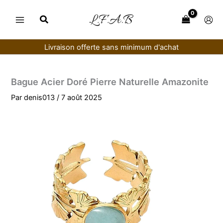
Aller
au
contenu
Livraison offerte sans minimum d'achat
Bague Acier Doré Pierre Naturelle Amazonite
Par
denis013
/
7 août 2025