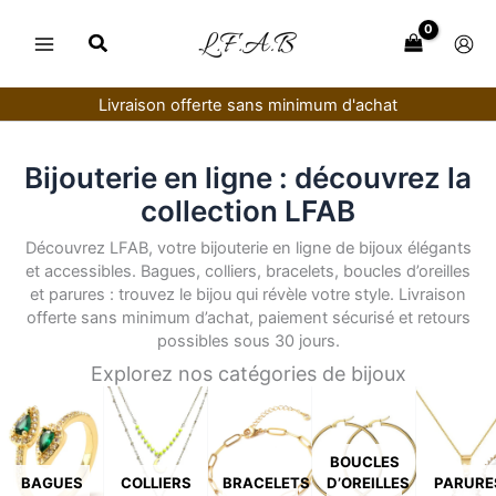
Aller
au
contenu
Livraison offerte sans minimum d'achat
Bijouterie en ligne : découvrez la
collection LFAB
Découvrez LFAB, votre bijouterie en ligne de bijoux élégants
et accessibles. Bagues, colliers, bracelets, boucles d’oreilles
et parures : trouvez le bijou qui révèle votre style. Livraison
offerte sans minimum d’achat, paiement sécurisé et retours
possibles sous 30 jours.
Explorez nos catégories de bijoux
BOUCLES
BAGUES
COLLIERS
BRACELETS
D’OREILLES
PARURE