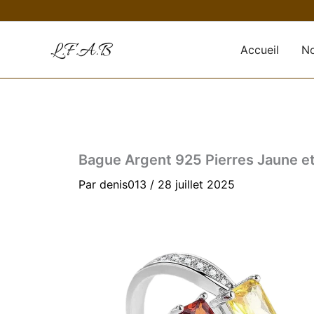
Aller
au
contenu
Accueil
No
Bague Argent 925 Pierres Jaune e
Par
denis013
/
28 juillet 2025