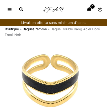
Aller
au
contenu
Livraison offerte sans minimum d'achat
Boutique
»
Bagues femme
»
Bague Double Rang Acier Doré
Émail Noir
quantité
de
Bague
Double
Rang
Acier
Doré
Émail
Noir