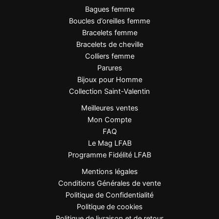
Bagues femme
risque
Boucles d’oreilles femme
Finition dorée lumineuse et résistante
Bracelets femme
Bracelets de cheville
FAQ
Colliers femme
Parures
La bague est-elle réglable pour tous les doigts ?
Bijoux pour Homme
Oui, sa conception réglable permet de l’adapter
Collection Saint-Valentin
facilement à la majorité des tailles de doigts.
Meilleures ventes
Mon Compte
L’émail noir peut-il s’abîmer avec le temps ?
FAQ
L’émail est conçu pour un usage quotidien. Comme
Le Mag LFAB
tout bijou, il est recommandé d’éviter les chocs et les
Programme Fidélité LFAB
produits abrasifs pour préserver son éclat.
Mentions légales
Conditions Générales de vente
La bague résiste-t-elle à l’eau ?
Politique de Confidentialité
Oui, l’acier inoxydable résiste à l’eau et ne noircit pas.
Politique de cookies
Pour une longévité optimale, il est conseillé de la
Politique de livraison et de retour