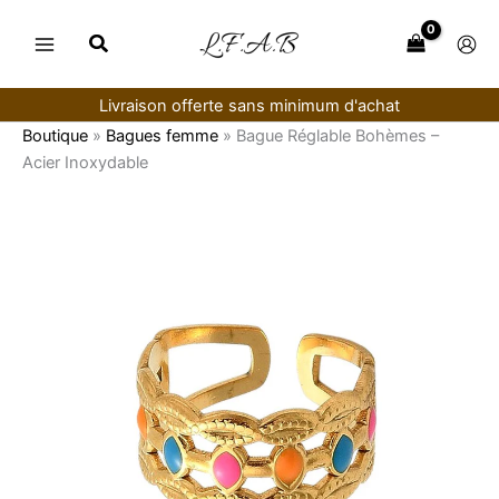
Aller
au
contenu
Livraison offerte sans minimum d'achat
Boutique
»
Bagues femme
»
Bague Réglable Bohèmes –
Acier Inoxydable
quantité
de
Bague
Réglable
Bohèmes
–
Acier
Inoxydable