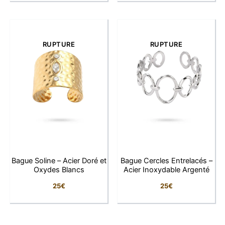
LFAB célèbre une féminité libre, solaire et audacieuse.
Cette bague est un clin d’œil à l’aventure, à la couleur,
RUPTURE
RUPTURE
et à votre envie d’oser.
Bague Soline – Acier Doré et
Bague Cercles Entrelacés –
Oxydes Blancs
Acier Inoxydable Argenté
25
€
25
€