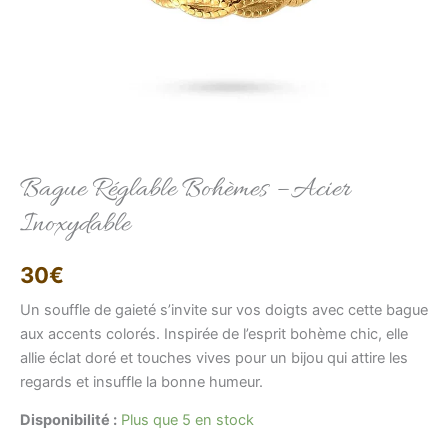
Elise
Bague Réglable Bohèmes – Acier
Conseillère LFAB
Inoxydable
Bonjour, je suis Élise, votre conseillère virtuelle.
Comment puis-je vous aider ?
30
€
Un souffle de gaieté s’invite sur vos doigts avec cette bague
aux accents colorés. Inspirée de l’esprit bohème chic, elle
allie éclat doré et touches vives pour un bijou qui attire les
regards et insuffle la bonne humeur.
Disponibilité :
Plus que 5 en stock