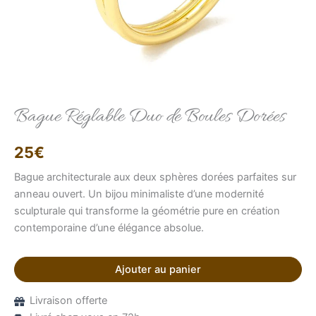
Bague Réglable Duo de Boules Dorées
Elise
Conseillère LFAB
25
€
Bonjour, je suis Élise, votre conseillère virtuelle.
Comment puis-je vous aider ?
Bague architecturale aux deux sphères dorées parfaites sur
anneau ouvert. Un bijou minimaliste d’une modernité
sculpturale qui transforme la géométrie pure en création
contemporaine d’une élégance absolue.
Ajouter au panier
Livraison offerte