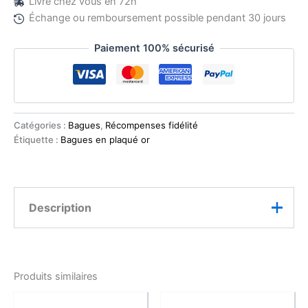
Livré chez vous en 72h
Échange ou remboursement possible pendant 30 jours
Paiement 100% sécurisé
Catégories :
Bagues
,
Récompenses fidélité
Étiquette :
Bagues en plaqué or
Description
Découvrez cette bague d’exception qui repense l’art
du minimalisme dans une création d’une pureté
Produits similaires
géométrique saisissante. Cette œuvre contemporaine
présente un design révolutionnaire où deux sphères