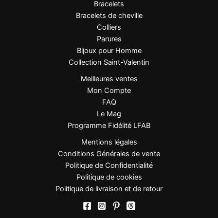
Bracelets
Bracelets de cheville
Type
: Bague femme réglable à design
Colliers
ouvert
Parures
Matière
: Plaqué or 1 micron d’excellente
Bijoux pour Homme
qualité
Collection Saint-Valentin
Finition
: Brillante miroir pour un éclat
maximal
Meilleures ventes
Design
: Duo de sphères dorées sur anneau
Mon Compte
minimaliste
FAQ
Taille
: Réglable (s’adapte à toutes les
Le Mag
morphologies)
Programme Fidélité LFAB
Style
: Minimalisme contemporain, sculpture
Mentions légales
portable
Conditions Générales de vente
Entretien
: Éviter l’eau et les produits
Politique de Confidentialité
chimiques
Politique de cookies
Politique de livraison et de retour
Conseils de style
Cette bague minimaliste se porte exclusivement seule