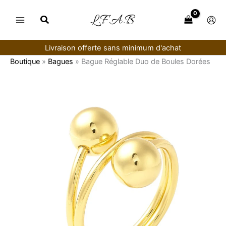
Aller
au
contenu
Livraison offerte sans minimum d'achat
Boutique
»
Bagues
»
Bague Réglable Duo de Boules Dorées
quantité
de
Bague
Réglable
Duo
de
Boules
Dorées