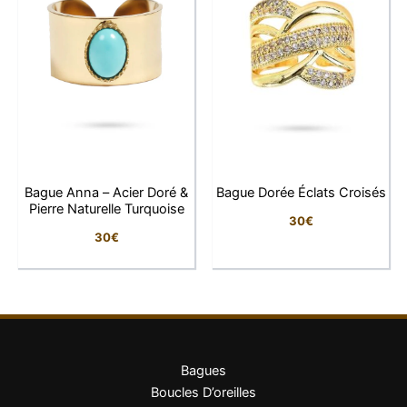
création intemporelle.
Points forts
Minimalisme sculptural
: Design
contemporain d’une pureté géométrique
exceptionnelle.
Finition miroir
: Surface brillante qui capture
et reflète la lumière intensément.
Bague Anna – Acier Doré &
Bague Dorée Éclats Croisés
Géométrie parfaite
: Deux sphères
Pierre Naturelle Turquoise
30
€
identiques créant un équilibre visuel
30
€
harmonieux.
Modernité intemporelle
: Création qui
transcende les tendances par sa simplicité
pure.
Confort architectural
: Design ouvert qui
allie esthétique et praticité moderne.
Bagues
Boucles D’oreilles
Caractéristiques techniques