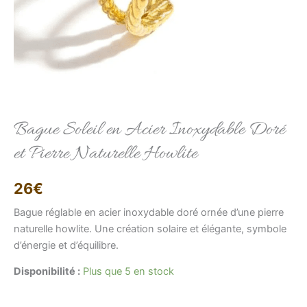
Elise
Conseillère LFAB
Bague Soleil en Acier Inoxydable Doré
et Pierre Naturelle Howlite
Bonjour, je suis Élise, votre conseillère virtuelle.
Comment puis-je vous aider ?
26
€
Bague réglable en acier inoxydable doré ornée d’une pierre
naturelle howlite. Une création solaire et élégante, symbole
d’énergie et d’équilibre.
Disponibilité :
Plus que 5 en stock