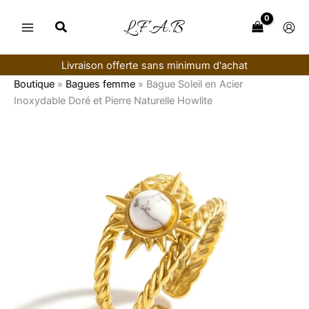
Aller
au
contenu
Livraison offerte sans minimum d'achat
Boutique
»
Bagues femme
»
Bague Soleil en Acier
Inoxydable Doré et Pierre Naturelle Howlite
quantité
de
Bague
Soleil
en
Acier
Inoxydable
Doré
et
Pierre
Naturelle
Howlite