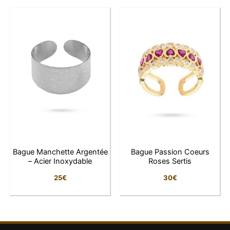
Finition : Poli miroir
Hypoallergénique, résistant à l’eau et à la
décoloration
Poids : environ 4 g
Pourquoi vous allez l’adorer
Parce qu’elle incarne la lumière et la sérénité. Chaque
détail, du rayonnement doré au marbré unique de la
pierre, en fait une bague aussi chic que bienfaisante.
Bague Manchette Argentée
Bague Passion Coeurs
– Acier Inoxydable
Roses Sertis
Conseil de style
25
€
30
€
Associez-la à un bracelet doré ou à une bague fine
pour un jeu d’accumulation élégant. Elle illumine aussi
bien une tenue décontractée qu’une robe habillée.