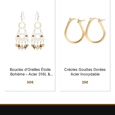
Caractéristique
Détail
Type de bijou
Boucles d’oreilles
Forme
Goutte
Pierre
Howlite naturelle
Dimensions
4 × 1,5 cm
Métal
Acier inoxydable 316L
Boucles d’Oreilles Étoile
Créoles Gouttes Dorées
Bohème – Acier 316L &
Acier Inoxydable
Fermoir
Crochet
Gemmes
30
€
25
€
Bohème chic, naturel,
Style
élégant
Hypoallergénique
Oui