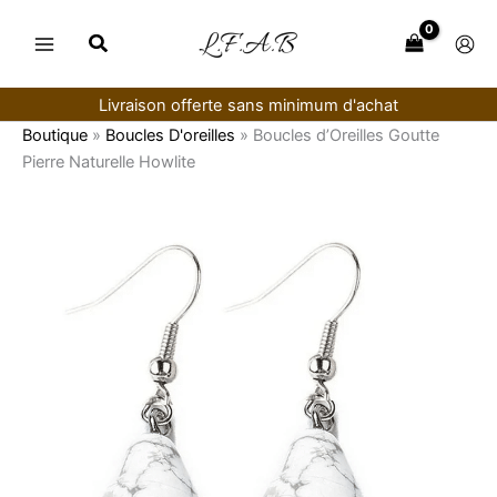
Aller
au
contenu
Livraison offerte sans minimum d'achat
Boutique
»
Boucles D'oreilles
»
Boucles d’Oreilles Goutte
Pierre Naturelle Howlite
quantité
de
Boucles
d’Oreilles
Goutte
Pierre
Naturelle
Howlite