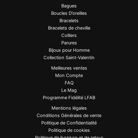
Poids
Léger
Bagues
Boucles D’oreilles
Chiffon doux, éviter
Bracelets
Entretien
produits agressifs
Bracelets de cheville
Colliers
Parures
Points Forts
Bijoux pour Homme
Collection Saint-Valentin
Pierre naturelle howlite
, chaque pièce est
Meilleures ventes
unique.
Mon Compte
Design goutte élégant
, parfait pour allonger
FAQ
la silhouette.
Le Mag
Acier inoxydable 316L
, hypoallergénique et
Programme Fidélité LFAB
durable.
Mentions légales
Style bohème chic
, facile à associer.
Conditions Générales de vente
Dimensions idéales (4 cm)
pour un port
Politique de Confidentialité
visible mais raffiné.
Politique de cookies
Légères
, très agréables à porter toute la
Politique de livraison et de retour