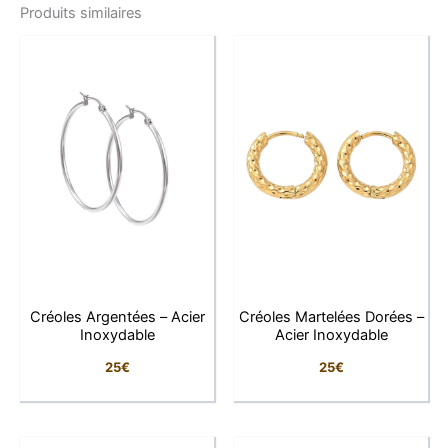
Produits similaires
harmonieux mêlant simplicité et sophistication.
Chaque pierre de howlite, taillée en goutte, présente
des marbrures grises uniques, ce qui rend chaque
paire totalement singulière. Connue pour apporter
calme et apaisement, la howlite ajoute à ce bijou un
aspect spirituel et bien-être très recherché.
Les crochets en acier inoxydable 316L, un matériau
hypoallergénique et durable, garantissent un port
confortable, même pour les oreilles sensibles. Avec
leurs 4 cm de longueur, ces boucles offrent une
élégance naturelle, parfaite pour un look bohème chic
ou une tenue plus sophistiquée. Légères, originales et
Créoles Argentées – Acier
Créoles Martelées Dorées –
lumineuses, elles deviennent très vite des
Inoxydable
Acier Inoxydable
indispensables du quotidien.
25
€
25
€
Caractéristiques