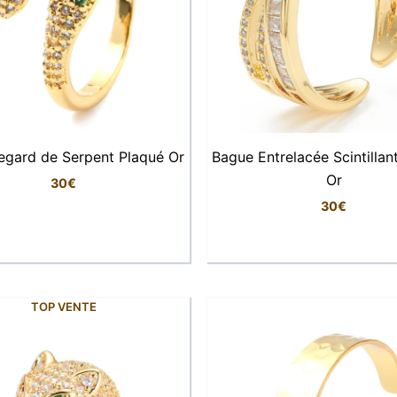
egard de Serpent Plaqué Or
Bague Entrelacée Scintillan
Or
30
€
30
€
TOP VENTE