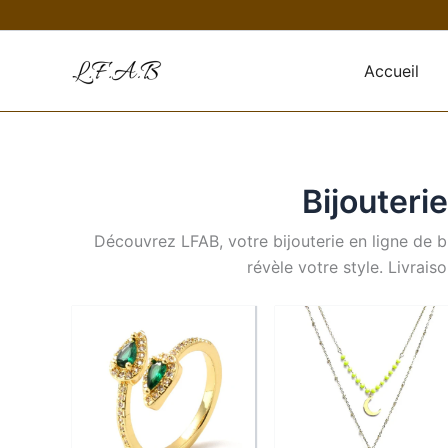
Aller
au
contenu
Accueil
Bijouteri
Découvrez LFAB, votre bijouterie en ligne de bij
révèle votre style. Livrai