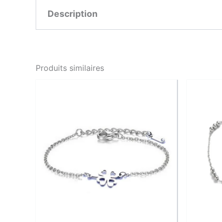
Description
Caractéristiques
• Type : Bracelet élastique
Produits similaires
• Longueur : 16 – 18 cm
• Pierre : Agate violette naturelle
• Diamètre des perles : 8 mm
• Fil : Élastique discret et solide
Pourquoi on l’adore
Parce qu’il apaise autant qu’il sublime. L’agate
les femmes qui cherchent à se recentrer, tout 
Signature LFAB