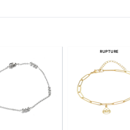
RUPTURE
 violette est une pierre liée à l’intuition et à la sérénité. 
en affirmant un style délicatement audacieux.