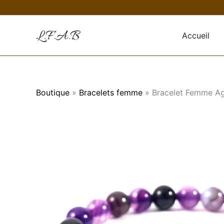
Aller
au
contenu
Accueil
Boutique
»
Bracelets femme
»
Bracelet Femme Aga