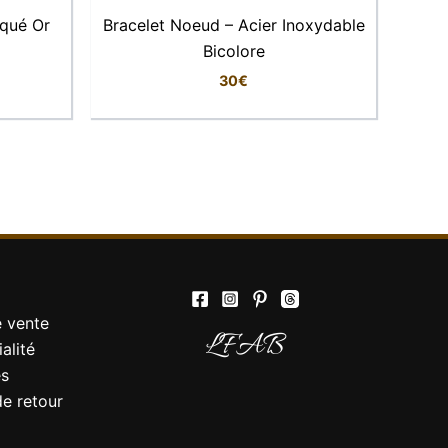
ouce des femmes lumineuses, rêveuses ou
aqué Or
Bracelet Noeud – Acier Inoxydable
Bicolore
30
€
Elise
Conseillère LFAB
Bonjour, je suis Élise, votre conseillère
virtuelle. Comment puis-je vous aider ?
e vente
LFAB
alité
es
de retour