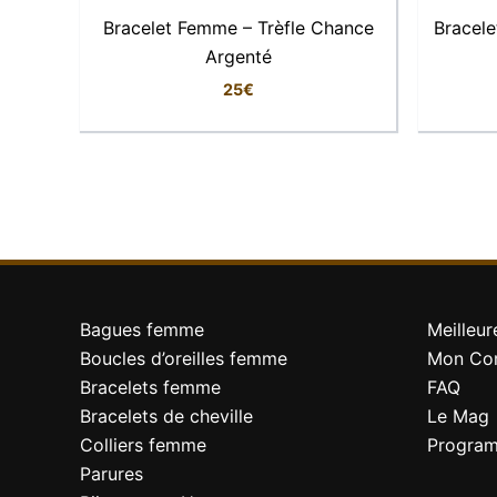
Chez LFAB, nous aimons les pierres qui parlen
Bracelet Femme – Trèfle Chance
Bracele
déterminées — un bijou à porter comme un tali
Argenté
25
€
Bagues femme
Meilleur
Boucles d’oreilles femme
Mon Co
Bracelets femme
FAQ
Bracelets de cheville
Le Mag
Colliers femme
Program
Parures