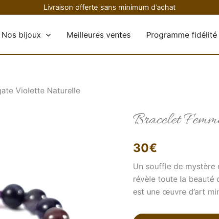
Livraison offerte sans minimum d'achat
Nos bijoux
Meilleures ventes
Programme fidélité
te Violette Naturelle
Bracelet Femme
quantité
de
Bracelet
Femme
30
€
Agate
Violette
Un souffle de mystère e
Naturelle
révèle toute la beauté
est une œuvre d’art miné