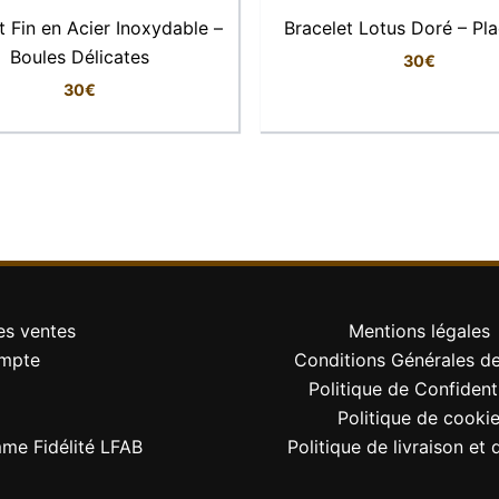
t à l’âme. Ce bracelet en agate violette célèbre la force d
t Fin en Acier Inoxydable –
Bracelet Lotus Doré – Pl
sman raffiné.
Boules Délicates
30
€
30
€
es ventes
Mentions légales
mpte
Conditions Générales d
Politique de Confidenti
Politique de cooki
me Fidélité LFAB
Politique de livraison et 