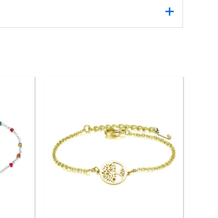
e bijou unique rassemble un arc-en-ciel de
x, le vert tendre et le bleu apaisant.
olorée d’une richesse incomparable. La chaîne
elle au quotidien.
l transforme instantanément une tenue basique