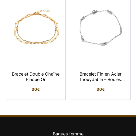
Matière
Acier haute qualité
Plaqué or 1 micron
Finition
d’excellente qualité
Dimensions
6,5 cm x 1,5 cm
Style
Minimaliste, moderne, chic
Structure
Ouverte et ajustable
Bracelet Double Chaîne
Bracelet Fin en Acier
Plaqué Or
Inoxydable – Boules
Finition
Brillante, effet miroir
Délicates
30
€
30
€
Résistance
Durable, hypoallergénique
Finition soignée, qualité
Fabrication
joaillière
Léger et confortable au
Bagues femme
Poids