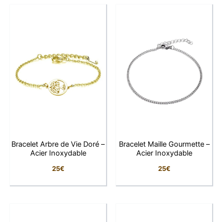
délicatement entrelacé crée un effet visuel raffiné,
reflétant la lumière sous tous les angles grâce à un
plaquage or 1 micron d’excellente qualité.
Conçu en alliage haute résistance, ce bijou offre un
équilibre parfait entre légèreté et solidité, tout en
conservant une brillance durable. Polyvalent et
élégant, il s’associe aussi bien à une tenue
sophistiquée qu’à un look quotidien chic, incarnant la
féminité dans toute sa simplicité.
Bracelet Arbre de Vie Doré –
Bracelet Maille Gourmette –
Caractéristiques détaillées
Acier Inoxydable
Acier Inoxydable
25
€
25
€
Caractéristiques
Détails
Bracelet manchette pour
Type de bijou
femme