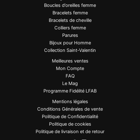
poignet
Boucles d’oreilles femme
Bracelets femme
Bracelets de cheville
Points forts
Colliers femme
Parures
Design épuré à deux rangs
: une silhouette
Bijoux pour Homme
graphique et féminine.
Collection Saint-Valentin
Plaquage or 1 micron
: éclat durable et
Meilleures ventes
finition haut de gamme.
Mon Compte
Style intemporel
: s’accorde parfaitement à
FAQ
toutes les tenues, du casual au chic.
Le Mag
Structure ouverte et ajustable
: s’adapte à
Programme Fidélité LFAB
la plupart des poignets.
Mentions légales
Résistant et hypoallergénique
: idéal pour
Conditions Générales de vente
un port quotidien sans risque d’irritation.
Politique de Confidentialité
Cadeau parfait
: un bijou raffiné, symbole de
Politique de cookies
féminité et d’élégance.
Politique de livraison et de retour