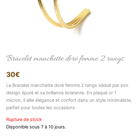
Elise
Conseillère LFAB
Bracelet manchette doré femme 2 rangs
Bonjour, je suis Élise, votre conseillère virtuelle.
30
€
Comment puis-je vous aider ?
Le Bracelet manchette doré femme 2 rangs séduit par son
design épuré et sa brillance éclatante. En plaqué or 1
micron, il allie élégance et confort dans un style minimaliste,
parfait pour toutes les occasions.
Rupture de stock
Disponible sous 7 à 10 jours.