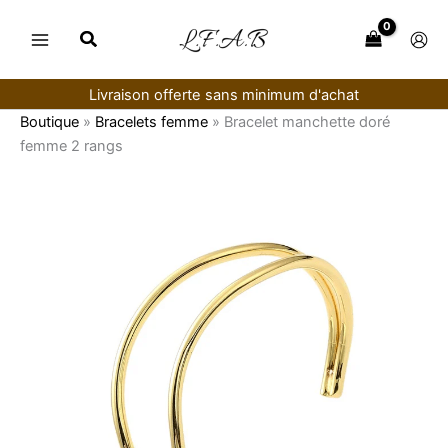
Aller
au
contenu
Livraison offerte sans minimum d'achat
Boutique
»
Bracelets femme
»
Bracelet manchette doré
femme 2 rangs