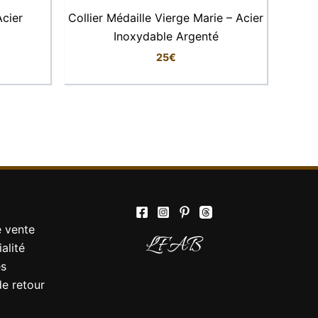
Acier
Collier Médaille Vierge Marie – Acier
Inoxydable Argenté
25
€
Elise
Conseillère LFAB
Bonjour, je suis Élise, votre conseillère
virtuelle. Comment puis-je vous aider ?
e vente
LFAB
alité
es
de retour