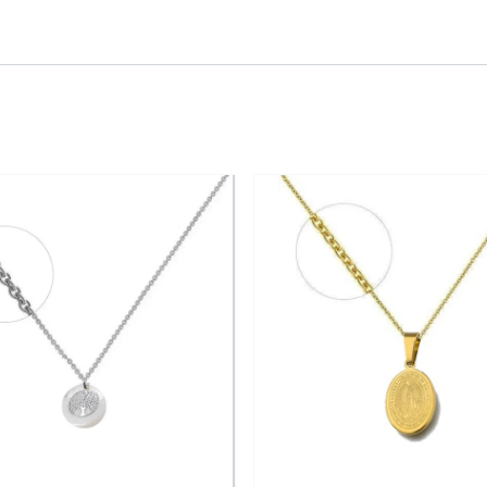
plaqué or séduit par son design gracieux et sa brillance subti
èrement pavé de zirconiums, offrant un éclat lumineux à cha
leur le pendentif, tandis que la finition plaqué or 1 micro
t des créations élégantes, à porter au quotidien ou pour s
Collier femme
Chat