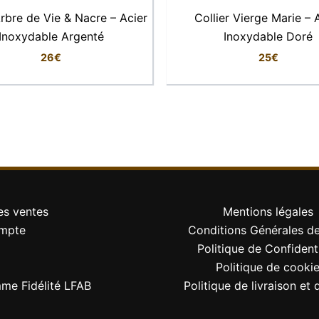
Arbre de Vie & Nacre – Acier
Collier Vierge Marie – 
Métal plaqué or
Inoxydable Argenté
Inoxydable Doré
Plaqué or 1 micron
26
€
25
€
Zirconiums
2 × 1,3 cm
45 cm
Mousqueton
es ventes
Mentions légales
mpte
Conditions Générales d
Or
Politique de Confidenti
Élégant, symbolique, féminin
Politique de cooki
me Fidélité LFAB
Politique de livraison et 
Brillante