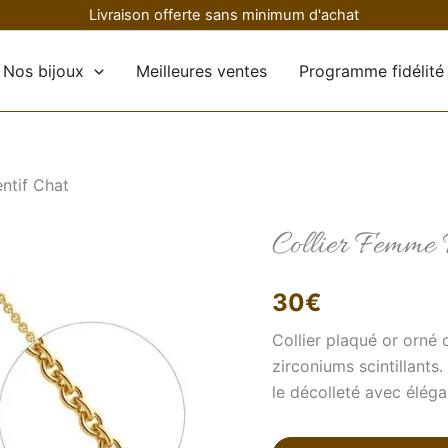
Livraison offerte sans minimum d'achat
Nos bijoux
Meilleures ventes
Programme fidélité
ntif Chat
Collier Femme 
quantité
de
Collier
Femme
30
€
Pendentif
Chat
Collier plaqué or orné
zirconiums scintillants.
le décolleté avec éléga