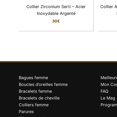
Collier Zirconium Serti – Acier
Collier 
Matière
Inoxydable Argenté
Épaisseur du plaquage
30
€
Pierres
Dimensions du pendentif
Longueur de chaîne
Fermoir
Bagues femme
Meilleur
Boucles d’oreilles femme
Mon Co
Couleur
Bracelets femme
FAQ
Style
Bracelets de cheville
Le Mag
Colliers femme
Program
Finition
Parures