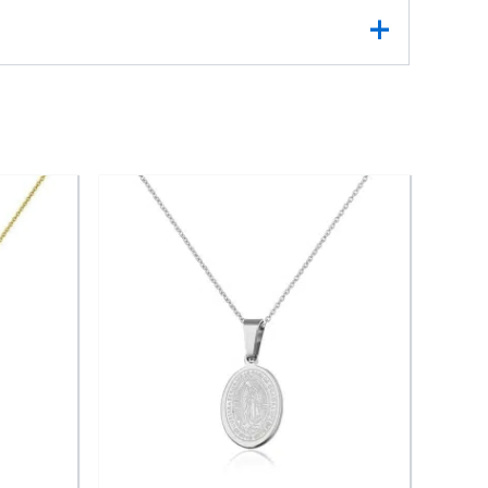
le. Le chat, symbole de liberté, d’intuition et
que mouvement.
n apporte une touche chaleureuse et précieuse.
ublimer une tenue plus habillée.
Détail