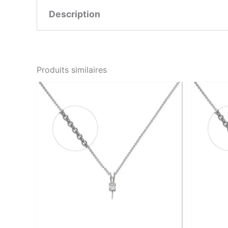
Description
Délicat et expressif, ce collier pendentif chat 
de féminité, est ici finement dessiné et enti
Produits similaires
Sa chaîne fine de 45 cm met parfaitement en va
Un bijou pensé pour les amoureuses des chats e
Caractéristiques
Caractéristique
Type de bijou
Motif