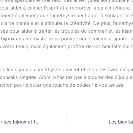
nfaits spirituels et mentaux. Les améthystes sont souvent u
our aider à calmer l’esprit et à renforcer la paix intérieure.
roient également que l’améthyste peut aider à soulager le s
 clarté mentale et à stimuler la créativité. De plus, l’améthy
isée pour aider à traiter les troubles du sommeil et les inso
 bijoux en améthyste, vous pouvez non seulement ajouter 
 votre tenue, mais également profiter de ses bienfaits spiri
on, les bijoux en améthyste peuvent être portés avec élég
conseils simples. Alors, n’hésitez pas à ajouter des bijoux
lection pour ajouter une touche de couleur à vos tenues.
Comment assortir ses bijoux et tenues avec élégance
Les bienfa