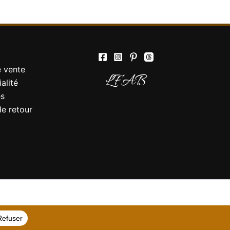
e vente
LFAB
alité
es
de retour