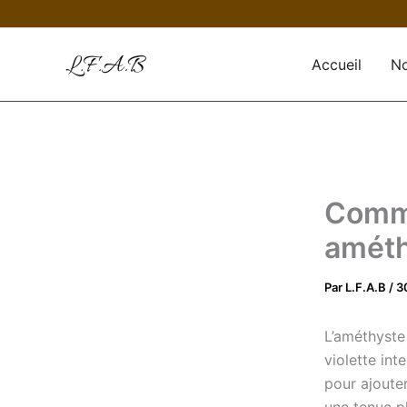
Aller
au
contenu
Accueil
No
Comme
améth
Par
L.F.A.B
/
3
L’améthyste 
violette int
pour ajoute