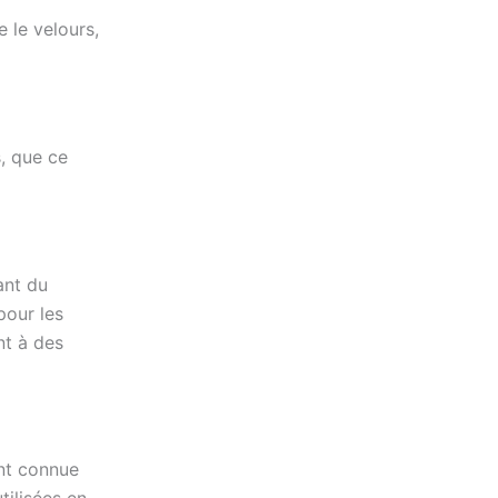
 le velours,
, que ce
ant du
pour les
nt à des
ent connue