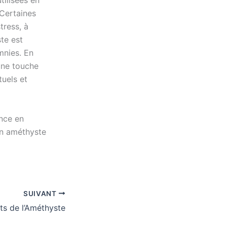
tilisées en
 Certaines
tress, à
ste est
mnies. En
une touche
tuels et
ance en
 en améthyste
SUIVANT
its de l’Améthyste