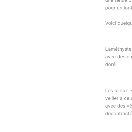
une tenue p
pour un loo
Voici quelq
L’améthyste 
avec des cou
doré.
Les bijoux 
veiller à ce
avec des vê
décontracté