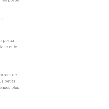
 les porter
 :
la porter
lanc et le
ortant de
us petits
enues plus