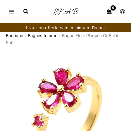
Aller
au
contenu
Livraison offerte sans minimum d'achat
Boutique
»
Bagues femme
»
Bague Fleur Plaquée Or Éclat
Rubis
quantité
de
Bague
Fleur
Plaquée
Or
Éclat
Rubis