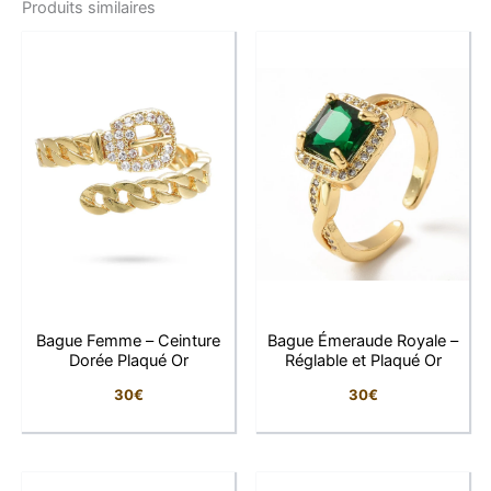
Produits similaires
Ses pétales sertis de zirconiums colorés façon rubis
forment une fleur éclatante, mise en valeur par une
monture plaquée or 1 micron d’excellente qualité,
tandis qu’une petite pierre solitaire CZ orne
élégamment l’extrémité ouverte de la bague.
Ce bijou incarne l’élégance et la joie de vivre,
apportant une touche de couleur et de raffinement à
chaque mouvement. Réglable et confortable, elle
s’adapte à toutes les morphologies de doigts, offrant
un parfait équilibre entre éclat et légèreté.
Bague Femme – Ceinture
Bague Émeraude Royale –
Caractéristiques détaillées
Dorée Plaqué Or
Réglable et Plaqué Or
30
€
30
€
Caractéristiques
Détails
Type de bijou
Bague pour femme