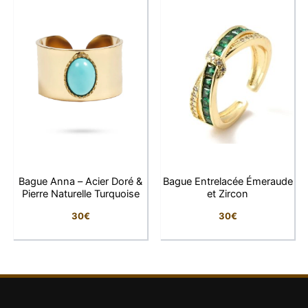
Fleur sertie de pierres
Design
façon rubis
Matière
Alliage haute qualité
Plaqué or 1 micron
Finition
d’excellente qualité
Zirconiums CZ rouges &
Pierres
blancs
Bague Anna – Acier Doré &
Bague Entrelacée Émeraude
Réglable – adaptable à la
Pierre Naturelle Turquoise
et Zircon
Taille
majorité des doigts
30
€
30
€
Finition
Poli miroir, brillance intense
Style
Romantique, floral, élégant
Fabrication
Finition artisanale soignée