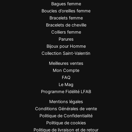
Bagues femme
Hypoallergénique et
Boucles d’oreilles femme
Résistance
résistante à la ternissure
Bracelets femme
Bracelets de cheville
Colliers femme
Pourquoi vous allez l’adorer
Parures
Bijoux pour Homme
Design floral raffiné
: une fleur éclatante
Collection Saint-Valentin
pour symboliser la beauté et la féminité.
Meilleures ventes
Pierres CZ lumineuses
: brillance
Mon Compte
comparable à celle du diamant.
FAQ
Plaquage or 1 micron
: éclat durable et
Le Mag
finition haut de gamme.
Programme Fidélité LFAB
Bague réglable
: s’adapte parfaitement à
Mentions légales
tous les doigts.
Conditions Générales de vente
Fabrication soignée
: chaque détail est
Politique de Confidentialité
pensé pour sublimer la lumière.
Politique de cookies
Idée cadeau parfaite
: élégante, colorée et
Politique de livraison et de retour
intemporelle.