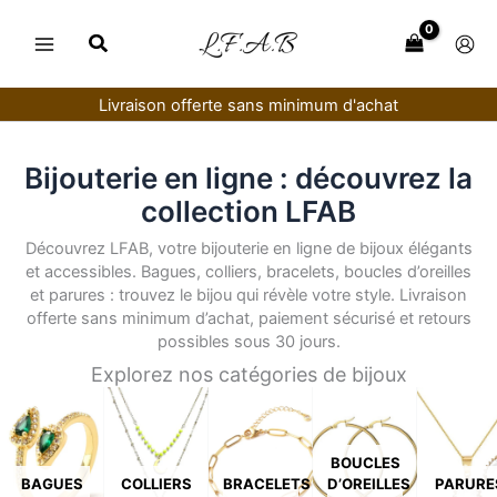
Aller
au
contenu
Livraison offerte sans minimum d'achat
Bijouterie en ligne : découvrez la
collection LFAB
Découvrez LFAB, votre bijouterie en ligne de bijoux élégants
et accessibles. Bagues, colliers, bracelets, boucles d’oreilles
et parures : trouvez le bijou qui révèle votre style. Livraison
offerte sans minimum d’achat, paiement sécurisé et retours
possibles sous 30 jours.
Explorez nos catégories de bijoux
BOUCLES
BAGUES
COLLIERS
BRACELETS
D’OREILLES
PARURE